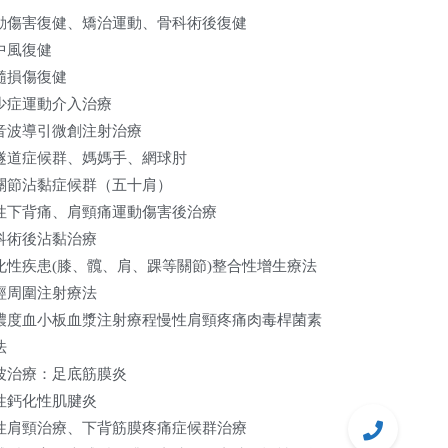
動傷害復健、矯治運動、骨科術後復健
中風復健
髓損傷復健
少症運動介入治療
音波導引微創注射治療
隧道症候群、媽媽手、網球肘
關節沾黏症候群（五十肩）
性下背痛、肩頸痛運動傷害後治療
科術後沾黏治療
化性疾患(膝、髖、肩、踝等關節)整合性增生療法
經周圍注射療法
濃度血小板血漿注射療程慢性肩頸疼痛肉毒桿菌素
法
波治療：足底筋膜炎
性鈣化性肌腱炎
性肩頸治療、下背筋膜疼痛症候群治療