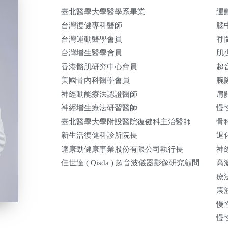
臺北醫學大學醫學系畢業
運
台灣復健專科醫師
腦
台灣運動醫學會員
脊
台灣增生醫學會員
肌
香港骼肌研究中心會員
超
美國骨內科醫學會員
腕
神經動能療法認證醫師
肩
神經增生療法研習醫師
慢
臺北醫學大學附設醫院復健科主治醫師
骨
新生活復健科診所院長
退
達康勁健康事業股份有限公司執行長
神
佳世達 ( Qisda ) 超音波儀器影像研究顧問
高
療
震
慢
慢