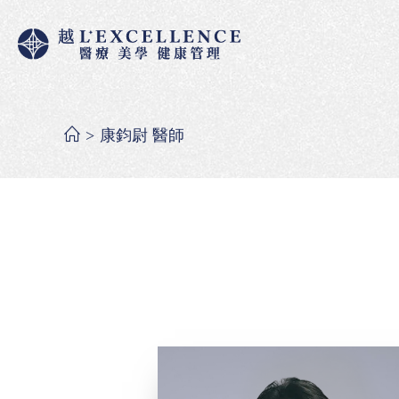
>
康鈞尉 醫師