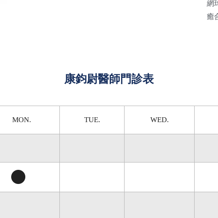
網
癒
康鈞尉醫師門診表
MON.
TUE.
WED.