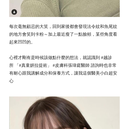
每次毫無顧忌的大笑，回到家後都會發現法令紋和魚尾紋
的地方會笑到卡粉～加上最近瘦了一點臉頰，某些角度看
起來凹凹的。
心裡才剛有是時候該做點什麼的想法，就認識到 #越診
所 「#真童妍拉提術」 #皮膚科張瑋庭醫師 諮詢時也非常
有耐心跟我講解成分和保養方式，讓我這個醫美小白超安
心