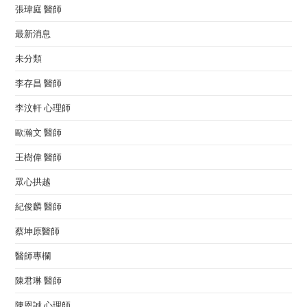
張瑋庭 醫師
最新消息
未分類
李存昌 醫師
李汶軒 心理師
歐瀚文 醫師
王樹偉 醫師
眾心拱越
紀俊麟 醫師
蔡坤原醫師
醫師專欄
陳君琳 醫師
陳恩誠 心理師