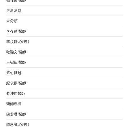
張瑋庭 醫師
最新消息
未分類
李存昌 醫師
李汶軒 心理師
歐瀚文 醫師
王樹偉 醫師
眾心拱越
紀俊麟 醫師
蔡坤原醫師
醫師專欄
陳君琳 醫師
陳恩誠 心理師