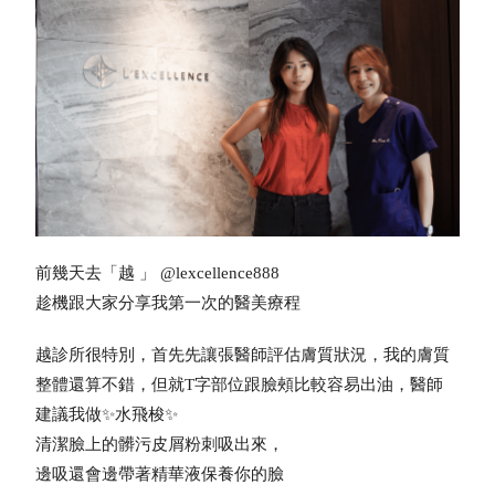
前幾天去「越 」 @lexcellence888
趁機跟大家分享我第一次的醫美療程
越診所很特別，首先先讓張醫師評估膚質狀況，我的膚質
整體還算不錯，但就T字部位跟臉頰比較容易出油，醫師
建議我做✨水飛梭✨
清潔臉上的髒污皮屑粉刺吸出來，
邊吸還會邊帶著精華液保養你的臉