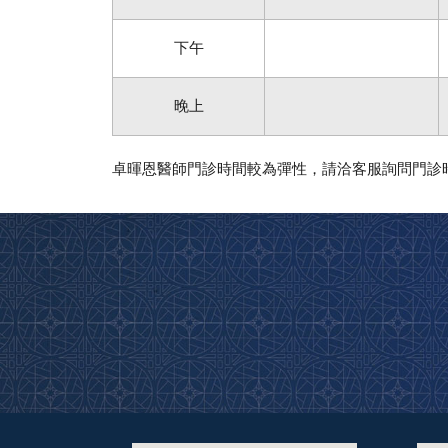
下午
晚上
卓暉恩醫師門診時間較為彈性，請洽客服詢問門診