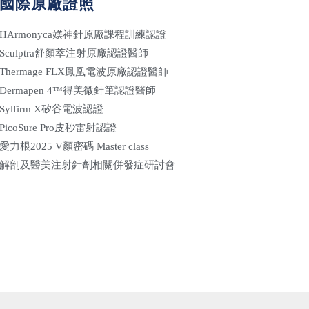
國際原廠證照
HArmonyca媄神針原廠課程訓練認證
Sculptra舒顏萃注射原廠認證醫師
Thermage FLX鳳凰電波原廠認證醫師
Dermapen 4™得美微針筆認證醫師
Sylfirm X矽谷電波認證
PicoSure Pro皮秒雷射認證
愛力根2025 V顏密碼 Master class
解剖及醫美注射針劑相關併發症研討會