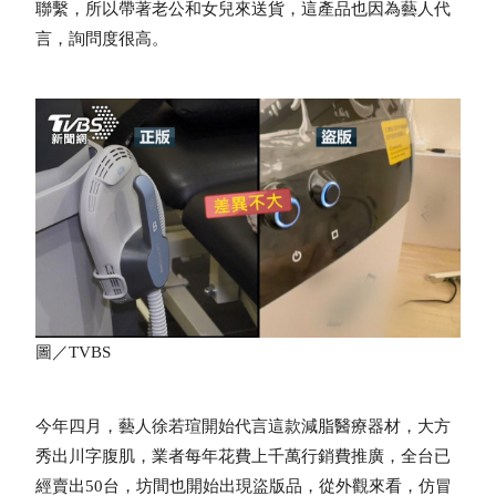
聯繫，所以帶著老公和女兒來送貨，這產品也因為藝人代
言，詢問度很高。
圖／TVBS
今年四月，藝人徐若瑄開始代言這款減脂醫療器材，大方
秀出川字腹肌，業者每年花費上千萬行銷費推廣，全台已
經賣出50台，坊間也開始出現盜版品，從外觀來看，仿冒