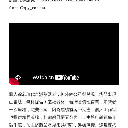
詳細報導請見： news.tvbs.com.tw/local/1580014?
from=Copy_content
藝人徐若瑄代言減脂器材，但外商公司卻發現，坊間出現
山寨版，氣得提告！這款器材，台灣售價七百萬，消費者
一次療程，花費十萬，因為陸續有客戶反應，個人工作室
也提供相同服務，但價錢只要五分之一，由於行銷費每年
破千萬，加上盜版業者越來越猖狂，涉嫌侵權、違反商標