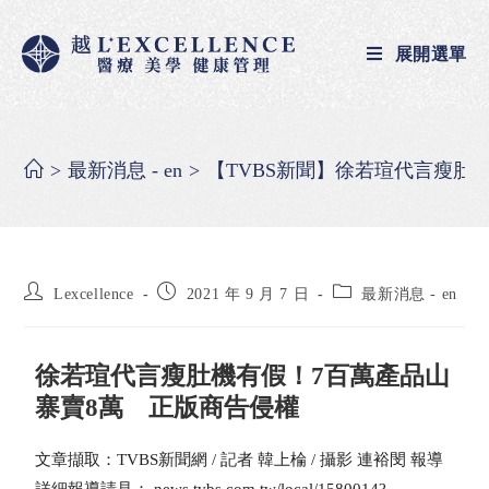
展開選單
>
最新消息 - en
>
【TVBS新聞】徐若瑄代言瘦肚
Lexcellence
2021 年 9 月 7 日
最新消息 - en
徐若瑄代言瘦肚機有假！7百萬產品山
寨賣8萬 正版商告侵權
文章擷取：TVBS新聞網 / 記者 韓上棆 / 攝影 連裕閔 報導