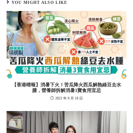
YOU MIGHT ALSO LIKE
【香港晴報】消暑下火！苦瓜降火西瓜解熱綠豆去水
腫，營養師拆解消暑3寶食用宜忌
2021 年 9 月 18 日