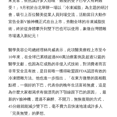
來見客，依然讓許多人怨嘆「難瘦的雙下巴令人有夠難
受！」9月初於台北舉辦一場以「冷凍減脂」為主題的研討
會，吸引上百位醫美從業人員到場交流，活動當日大動作
宣告全新V臉神機正式在台上市，夯翻全球的冷凍減脂技
術，終於從身體攀升到雙下巴也可以使用，象徵台灣體雕
市場邁入新紀元！
醫學美容公司總經理林尚威表示，此項醫美療程上市至今
10年來，在全球已累積超過800萬治療案例及超過52篇的
醫學文獻，也因為它成熟的非侵入式技術，對消費者而言
非常安全且有效，是目前唯一獲得歐盟跟FDA認證有效的
冷凍體雕方法。他也進一步指出，「在東方微整的面相觀
點裡，一個好的下巴，代表你的晚年生活富裕無虞，這是
為什麼大家都渴求有個漂亮的下顎線跟下巴的原因」，最
新的V臉神機，透過不麻醉、不開刀，無恢復期的方式，
45分鐘就能減少雙下巴，毫不費力且快速地達成許多人
「完美無雙」的夢想。