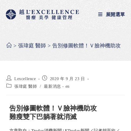
展開選單
>
張瑋庭 醫師
>
告別修圖軟體！Ｖ臉神機助攻
Lexcellence
2020 年 9 月 23 日
張瑋庭 醫師
/
最新消息 - en
告別修圖軟體！Ｖ臉神機助攻
難瘦雙下巴躺著就消滅
文章取自：Ttoday消費新聞 | ETtoday新聞／記者胡至欣／