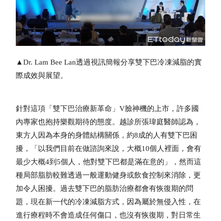
▲Dr. Lam Bee Lan透過視訊簡報分享雙下巴冷凍減脂的實
際成效與展望。
針對這項「雙下巴治療新革命」V臉神機的上市，許多國
內專家也抱持樂觀期待的態度。越診所張瑋庭醫師認為，
東方人因為本身的身體結構關係，約8成的人有雙下巴困
擾，「以我們目前在做諮詢來說，大概10個人裡面，會有
最少大概4到5個人，他對雙下巴都是滿在意的」，然而這
種局部脂肪較難透過一般運動健身或飲食控制來消除，更
加令人困擾。過去雙下巴的脂肪治療都會有恢復期的問
題，現在新一代的冷凍減脂方式，因為屬於無侵入性，在
進行療程時不會造成任何傷口，也沒有恢復期，對日常生