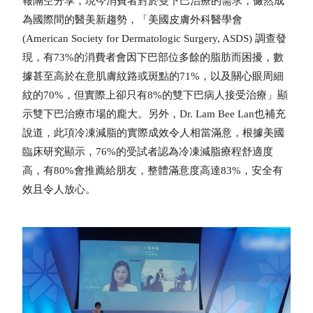
報隔空分享，現今消費者對於雙下巴治療的需求，儼然成
為國際間的醫美新趨勢，「美國皮膚外科醫學會
(American Society for Dermatologic Surgery, ASDS) 調查發
現，有73%的消費者會因下巴部位多餘的脂肪而困擾，數
據甚至高於在意肌膚紋路或斑點的71%，以及關心眼周細
紋的70%，但實際上卻只有8%的雙下巴病人接受治療」顯
示雙下巴治療市場的龐大。另外，Dr. Lam Bee Lan也補充
說道，此項冷凍減脂的實際成效令人相當滿意，根據美國
臨床研究顯示，76%的受試者認為冷凍減脂療程舒適度
高，有80%會推薦給朋友，整體滿意度高達83%，安全有
效且令人放心。