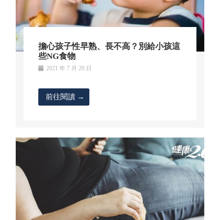
擔心孩子性早熟、長不高？別給小孩這
些NG食物
2021 年 7 月 20 日
前往閱讀 →