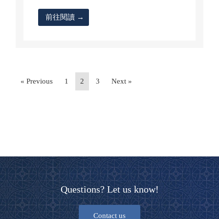
前往閱讀 →
« Previous
1
2
3
Next »
Questions? Let us know!
Contact us