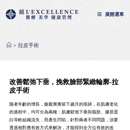
展開選單
>
拉皮手術
改善鬆弛下垂，挽救臉部緊緻輪廓-拉
皮手術
隨者年齡的增長，臉龐漸漸留下歲月的痕跡，在肌膚老化
的過程中，均可分為兩種：肌膚鬆弛下垂與脂肪、膠原蛋
白等軟組織流失，而產生凹陷，針對兩者不同問題，須要
透過相對應有效方式來解決，才能得到全方位有效的改