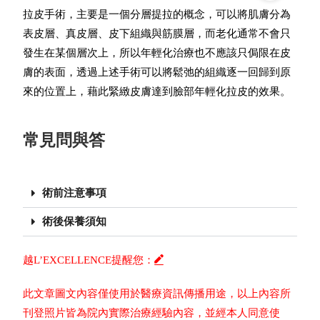
拉皮手術，主要是一個分層提拉的概念，可以將肌膚分為
表皮層、真皮層、皮下組織與筋膜層，而老化通常不會只
發生在某個層次上，所以年輕化治療也不應該只侷限在皮
膚的表面，透過上述手術可以將鬆弛的組織逐一回歸到原
來的位置上，藉此緊緻皮膚達到臉部年輕化拉皮的效果。
常見問與答
術前注意事項
術後保養須知
越L’EXCELLENCE提醒您：
此文章圖文內容僅使用於醫療資訊傳播用途，以上內容所
刊登照片皆為院內實際治療經驗內容，並經本人同意使