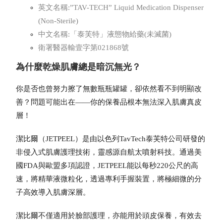
英文名稱:”TAV-TECH” Liquid Medication Dispenser
(Non-Sterile)
中文名稱:「泰芙特」液態物給藥(未滅菌)
衛署醫器輸壹字第021868號
為什麼乾燥肌膚總是暗沉無光？
你是否也曾努力擦了無數瓶瓶罐罐，卻依然看不到明顯改
善？問題可能出在——你的保養品根本無法深入肌膚真皮
層！
潔比爾（JETPEEL）是由以色列TavTech泰芙特公司研發的
非侵入式肌膚護理技術，靈感源自航太噴射科技。通過美
國FDA與歐盟多項認證，JETPEEL能以每秒220公尺的高
速，將精華液微粒化，透過專利手握裝置，將極細微的分
子高效導入肌膚深層。
潔比爾不僅適用於臉部護理，亦能用於頭皮保養，有效去