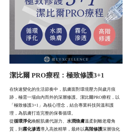
潔比爾 PRO療程：極致修護3+1
在快速變化的生活節奏中，肌膚面對環境壓力與歲月痕
跡，極需一場由內而外的深層修護。潔比爾PRO療程，以
「極致修護3+1」為核心理念，結合專業科技與溫和護
理，為肌膚打造完整的保養循環。
從
循環淨化
喚醒肌膚代謝力、
水潤煥膚
溫柔剝離老廢角
質，到
霧化滲透
導入高效精華，最終以
高階修護
深層強化