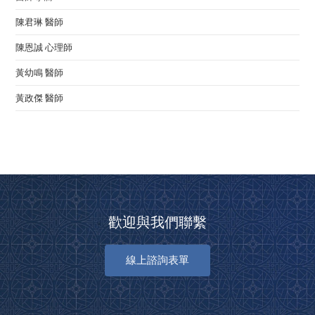
陳君琳 醫師
陳恩誠 心理師
黃幼鳴 醫師
黃政傑 醫師
歡迎與我們聯繫
線上諮詢表單