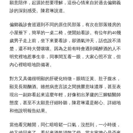
願意陪伴，起源於想要理解，這份心情來自於過去偏鄉義
診的深刻感受。陳君琳說道。
偏鄉義診會巡迴到不同的原住民部落，有次在部落矮房的
小屋簷下，簡單的一桌二椅，便開始看診。有位年約40幾
歲男子走上前，坐下來要看診，卻酒氣沖天，話也說不清
楚，還不時大聲嚷嚷。因為之前有時會遇到喝醉酒的人不
明究裡地惹事生非，同事間互看一眼，大家心照不宣，但
內心裡暗暗地防備著。
對方又具備很明顯的肝硬化特徵－眼睛泛黃、肚子腹水，
顯見長期酗酒。雖然病患言談之間挑釁意味濃厚，甚至表
現出一副妳看起來這麼年輕，好像初出茅廬的三腳貓醫師
態度，甚至不太願意仔細聆聽，陳君琳還是耐心、詳細地
和他說明報告結果。
當他看完離開，同仁暗暗鬆一口氣，沒想到，一小時後，
他又繞回來了，看起來酒氣消散了些。當大家擔心是否來