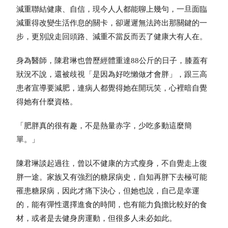
減重聯結健康、自信，現今人人都能聊上幾句，一旦面臨
減重得改變生活作息的關卡，卻遲遲無法跨出那關鍵的一
步，更別說走回頭路、減重不當反而丟了健康大有人在。
身為醫師，陳君琳也曾歷經體重達88公斤的日子，膝蓋有
狀況不說，還被歧視「是因為好吃懶做才會胖」，跟三高
患者宣導要減肥，連病人都覺得她在開玩笑，心裡暗自覺
得她有什麼資格。
「肥胖真的很有趣，不是熱量赤字，少吃多動這麼簡
單。」
陳君琳談起過往，曾以不健康的方式瘦身，不自覺走上復
胖一途。家族又有強烈的糖尿病史，自知再胖下去極可能
罹患糖尿病，因此才痛下決心，但她也說，自己是幸運
的，能有彈性選擇進食的時間，也有能力負擔比較好的食
材，或者是去健身房運動，但很多人未必如此。