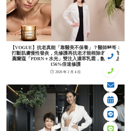
【VOGUE】抗老真能「靠醫美不保養」？醫師解答：
打斷肌膚慢性發炎，先修護再抗老才能根除老化！推
薦蘭蔻「PDRN＋水光」雙注入濃萃乳霜，數據實證
156%倍速修護
2026 年 2 月 4 日