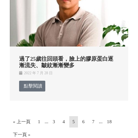
過了25歲往回頭看，臉上的膠原蛋白逐
漸流失、皺紋漸漸變多
2022 年 7 月 28 日
點擊閱讀
« 上一頁
1
...
3
4
5
6
7
...
18
下一頁 »