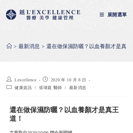
展開選單
>
最新消息
>
還在做保濕防曬？以血養顏才是真王
Lexcellence
2020 年 10 月 8 日
健康資訊
/
張瑋庭 醫師
/
最新消息
還在做保濕防曬？以血養顏才是真王
道！
文章取自2020/10/06 聯合新聞網