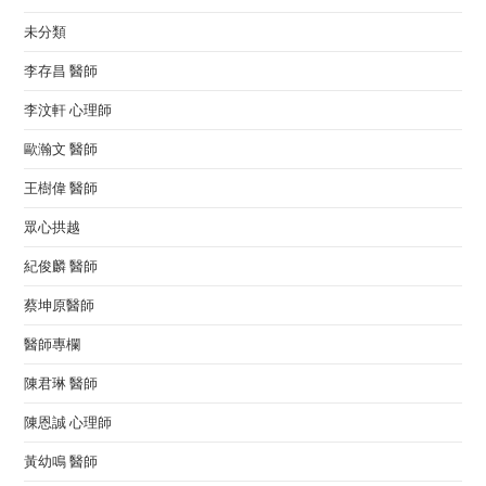
未分類
李存昌 醫師
李汶軒 心理師
歐瀚文 醫師
王樹偉 醫師
眾心拱越
紀俊麟 醫師
蔡坤原醫師
醫師專欄
陳君琳 醫師
陳恩誠 心理師
黃幼鳴 醫師