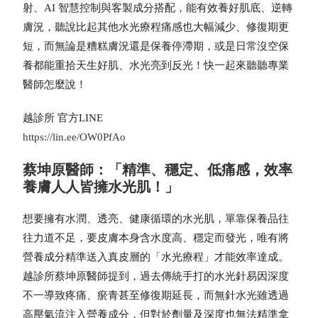
射、AI 智慧控制與客製成分搭配，能有效養好肌底、逆轉
膚況，聽說比起其他水光療程痛感也大幅減少、修復期更
短，而無論是糟糕膚況還是保養停滯期，或是日常沒空保
養都能重拾天生好肌、水光亮到反光！快一起來聽聽專業
醫師怎麼說！
越診所 官方LINE
https://lin.ee/OW0PfAo
蔡坤原醫師：「精準、穩定、低痛感，效率
養膚人人皆擁水光肌！」
想要擁有水潤、透亮、健康循環的水光肌，單靠保養品往
往力道不足，要皮膚本身含水度高、穩定而發光，唯有將
營養成分精準送入真皮層的「水光療程」才能效率達成。
越診所蔡坤原醫師提到，過去傳統手打的水光針易因深度
不一導致疼痛、瘀青甚至修復期延長，而無針水光雖透過
高壓氣流注入營養成分，但對於劑量及深度也無法精準拿