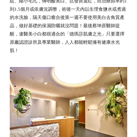
紋、縮小毛孔，傳明酸美白、抗發炎退紅，而治療頻率約1
到1.5個月或依膚況調整，術後一天內以生理食鹽水或煮過
的水洗臉，隔天傷口癒合後第一週不要使用美白去角質產
品，做好基礎的保濕防曬就沒問題！最後蔡坤原醫師提
醒，連醫美小白都很適合的「德瑪莎肌膚之光」只要選擇
原廠認證診所及專業醫師，人人都能輕鬆擁有健康水光
肌！