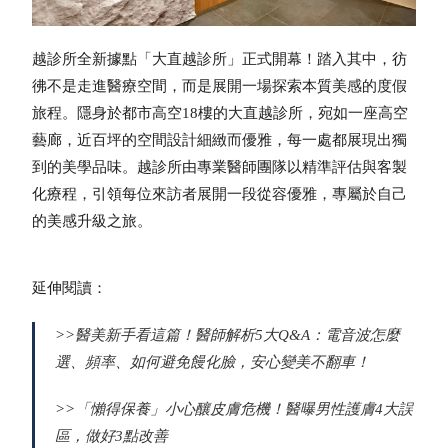
越診所全新據點「大直越診所」正式開幕！踏入其中，彷
彿不是走進醫療空間，而是展開一場探索本質美感的度假
旅程。隱身於都市高空18樓的大直越診所，宛如一座高空
藝廊，近百坪的空間設計細緻而優雅，每一處都展現出獨
到的美學品味。越診所由專業醫師團隊以精準評估與客製
化療程，引領每位來訪者展開一段從容優雅，專屬於自己
的美感升級之旅。
延伸閱讀：
>>
醫美新手看這篇！醫師解析
5
大
Q&A
：電音波怎麼
選、頻率、如何避免饅化臉，安心變美不翻車！
>>
「懶得保養」小心釀皮膚危機！醫曝男性護膚4大誤
區，做好3點改善