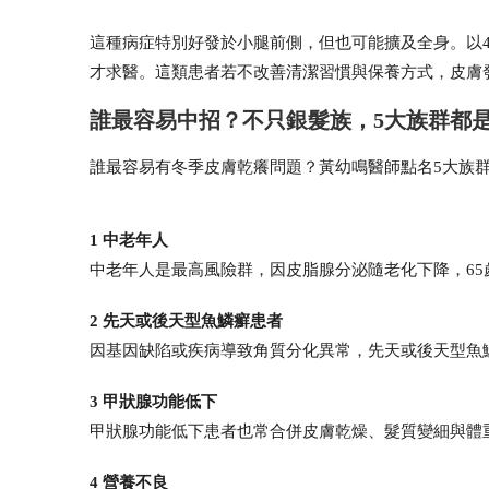
這種病症特別好發於小腿前側，但也可能擴及全身。以
才求醫。這類患者若不改善清潔習慣與保養方式，皮膚
誰最容易中招？不只銀髮族，5大族群都
誰最容易有冬季皮膚乾癢問題？黃幼鳴醫師點名5大族
1 中老年人
中老年人是最高風險群，因皮脂腺分泌隨老化下降，65
2 先天或後天型魚鱗癬患者
因基因缺陷或疾病導致角質分化異常，先天或後天型魚
3 甲狀腺功能低下
甲狀腺功能低下患者也常合併皮膚乾燥、髮質變細與體
4 營養不良