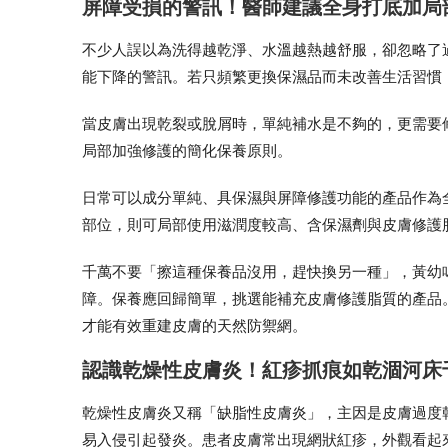
屏障受損的警訊！醫師建議全身打底加局
不少人誤以為洗得越乾淨、水溫越熱越舒服，卻忽略了
能下降的警訊。若只頻繁更換保濕品而未改善生活習慣
當皮膚出現乾裂或脫屑時，單純補水是不夠的，更需要
局部加強修護的簡化保養原則。
日常可以成分單純、具保濕與屏障修護功能的產品作為
部位，則可局部使用滋潤度較高、含保濕劑與皮膚修護
千萬不要「擦這種保養品沒用，趕快換另一種」，黃幼
障。保養應回歸簡單，挑選能補充皮膚修護脂質的產品
才能有效重建皮膚的天然防禦網。
認識乾燥性皮膚炎！紅疹抓痕如乾涸河床
乾燥性皮膚炎又稱「缺脂性皮膚炎」，主因是皮膚過度
易入侵引起發炎。患者皮膚常出現網狀紅疹，外觀看起