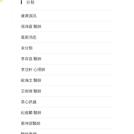
分類
健康資訊
張瑋庭 醫師
最新消息
未分類
李存昌 醫師
李汶軒 心理師
歐瀚文 醫師
王樹偉 醫師
眾心拱越
紀俊麟 醫師
蔡坤原醫師