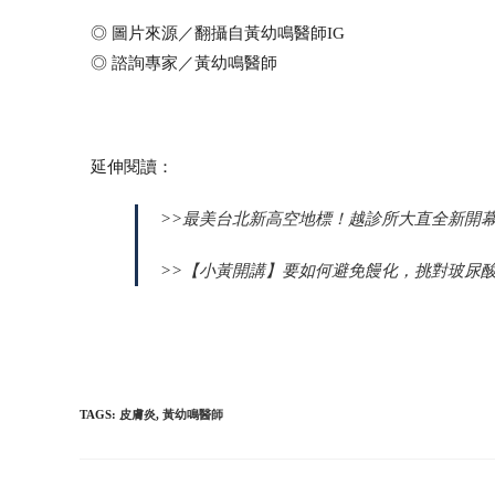
◎ 圖片來源／翻攝自黃幼鳴醫師IG
◎ 諮詢專家／黃幼鳴醫師
延伸閱讀：
>>
最美台北新高空地標！越診所⼤直全新開
>>
【小黃開講】要如何避免饅化，挑對玻尿
TAGS
:
皮膚炎
,
黃幼鳴醫師