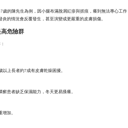
47歲的陳先生為例，因小腿布滿脫屑紅疹與抓痕，癢到無法專心工作
發炎的情況會反覆發生，甚至演變成更嚴重的皮膚損傷。
是高危險群
群：
歲以上長者約7成有皮膚乾燥困擾。
鱗癬患者缺乏保濕能力，冬天更易搔癢。
重增加。