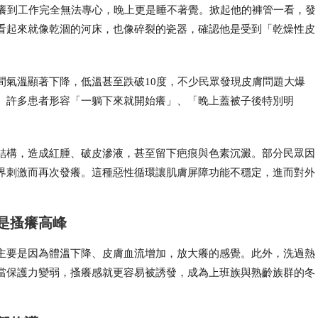
，癢到工作完全無法專心，晚上更是睡不著覺。掀起他的褲管一看，發
看起來就像乾涸的河床，也像碎裂的瓷器，確認他是受到「乾燥性皮
間氣溫顯著下降，低溫甚至跌破10度，不少民眾發現皮膚問題大爆
。許多患者形容「一躺下來就開始癢」、「晚上蓋被子後特別明
結構，造成紅腫、破皮滲液，甚至留下疤痕與色素沉澱。部分民眾因
界刺激而再次發癢。這種惡性循環讓肌膚屏障功能不穩定，進而對外
是搔癢高峰
主要是因為體溫下降、皮膚血流增加，放大癢的感覺。此外，洗過熱
當保護力變弱，搔癢感就更容易被誘發，成為上班族與熟齡族群的冬