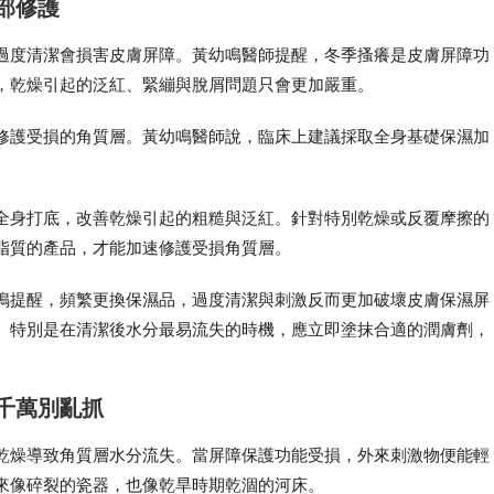
部修護
過度清潔會損害皮膚屏障。黃幼鳴醫師提醒，冬季搔癢是皮膚屏障功
，乾燥引起的泛紅、緊繃與脫屑問題只會更加嚴重。
修護受損的角質層。黃幼鳴醫師說，臨床上建議採取全身基礎保濕加
全身打底，改善乾燥引起的粗糙與泛紅。針對特別乾燥或反覆摩擦的
脂質的產品，才能加速修護受損角質層。
鳴提醒，頻繁更換保濕品，過度清潔與刺激反而更加破壞皮膚保濕屏
。特別是在清潔後水分最易流失的時機，應立即塗抹合適的潤膚劑，
千萬別亂抓
乾燥導致角質層水分流失。當屏障保護功能受損，外來刺激物便能輕
來像碎裂的瓷器，也像乾旱時期乾涸的河床。