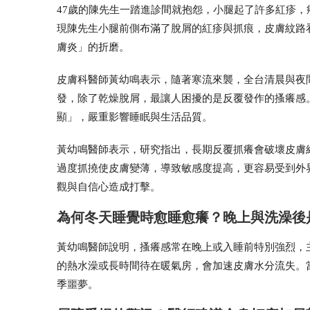
47歲的陳先生一踏進診間就抱怨，小腿起了許多紅疹
現陳先生小腿前側布滿了脫屑的紅疹與抓痕，皮膚紋路
膚炎」的折磨。
皮膚科醫師黃幼鳴表示，隨著寒流來襲，全台清晨與夜
發，除了乾燥脫屑，最讓人困擾的是反覆發作的搔癢感
顯」，嚴重影響睡眠與生活品質。
黃幼鳴醫師表示，研究指出，長期反覆抓癢會破壞皮膚
過度抓撓使皮膚變薄，導致敏感度提高，更容易受到外
觀與自信心造成打擊。
為何冬天睡覺時愈睡愈癢？晚上與洗澡後
黃幼鳴醫師說明，搔癢感常在晚上或入睡前特別強烈，
的熱水澡或長時間待在暖氣房，會加速皮膚水分流失。
季噩夢。