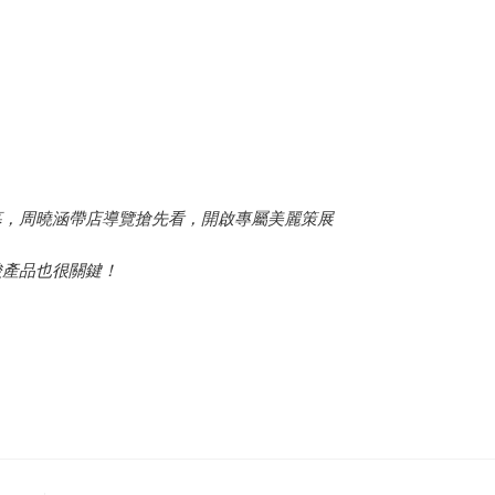
幕，周曉涵帶店導覽搶先看，開啟專屬美麗策展
酸產品也很關鍵！