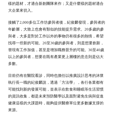
樣的題材，才適合新創團隊來作；又是什麼樣的題材適合
大企業來切入。
接觸了2,000多位工作坊參與者後，紀俊麟發現，參與者的
年齡層，大致上也會有類似的技能提升需求。20多歲的參
與者，大多是對於工作以外的事物仍有很多的熱情，希望
找尋一些新的可能。20至30歲的參與者，則是想要創新，
替現有工作加值，甚至是增加職務晉升的可能。30至40歲
以上的參與者，想要在既有產業更上層樓的意念則是佔大
多數。
目前仍有在醫院看診，同時也擔任以推廣設計思考的沐懷
執行長一職的紀俊麟說，透過「方法學」，各行各業都有
可能找到新的發展可能，並表示在飲食和睡眠等生活習慣
的資訊收集，都是未來預防醫學以及面對避免生病與促進
健康這樣的大課題時，能夠提供醫療單位更多數據支撐的
來源。