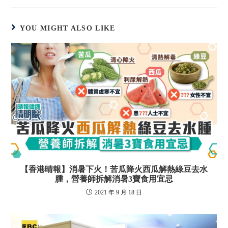
YOU MIGHT ALSO LIKE
【香港晴報】消暑下火！苦瓜降火西瓜解熱綠豆去水
腫，營養師拆解消暑3寶食用宜忌
2021 年 9 月 18 日