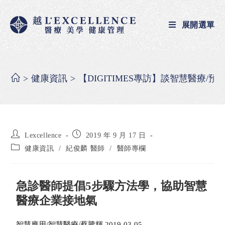
展開選單
>
健康資訊
>
【DIGITIMES專訪】談智慧醫療/預
Lexcellence
2019 年 9 月 17 日
健康資訊
/
紀俊麟 醫師
/
醫師專欄
急診醫師提倡5步驟方法學，協助智慧
醫療企業接地氣
智慧應用/智慧醫療/蔡騰輝 2019-03-05