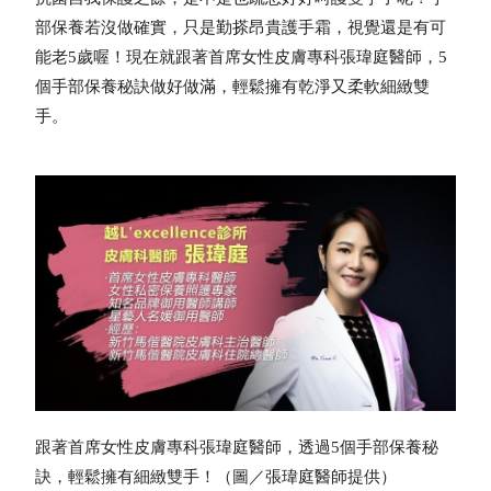
部保養若沒做確實，只是勤搽昂貴護手霜，視覺還是有可
能老5歲喔！現在就跟著首席女性皮膚專科張瑋庭醫師，5
個手部保養秘訣做好做滿，輕鬆擁有乾淨又柔軟細緻雙
手。
跟著首席女性皮膚專科張瑋庭醫師，透過5個手部保養秘
訣，輕鬆擁有細緻雙手！（圖／張瑋庭醫師提供）