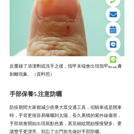
反覆碰了清潔劑或洗手之後，指甲末端會出現指甲跟皮膚
剝離現象。（資料照）
手部保養5.注意防曬
防疫期間大家都減少搭乘大眾交通工具，但騎車或是開車
時，手背更很容易曝曬到太陽，長久累積的紫外線傷害，
手部就會開始出現斑點色素，甚至細紋開始慢慢變多。要
讓雙手更漂亮，別忘了出門前先做好手部防曬。