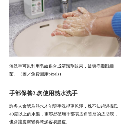
濕洗手可以利用皂鹼跟合成清潔劑效果，破壞病毒跟細
菌。（圖／免費圖庫pixels）
手部保養2.勿使用熱水洗手
許多人會認為熱水才能讓手洗得更乾淨，殊不知超過攝氏
40度以上的水溫，更容易破壞手部表皮角質層的皮脂膜，
也會讓皮膚變得乾燥容易脫皮。