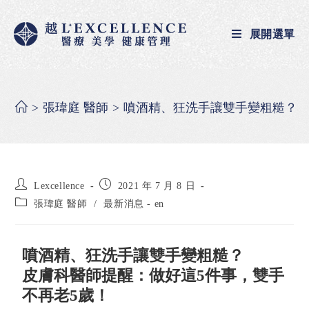
展開選單
>
張瑋庭 醫師
>
噴酒精、狂洗手讓雙手變粗糙？做
Lexcellence
2021 年 7 月 8 日
張瑋庭 醫師
/
最新消息 - en
噴酒精、狂洗手讓雙手變粗糙？
皮膚科醫師提醒：做好這5件事，雙手
不再老5歲！