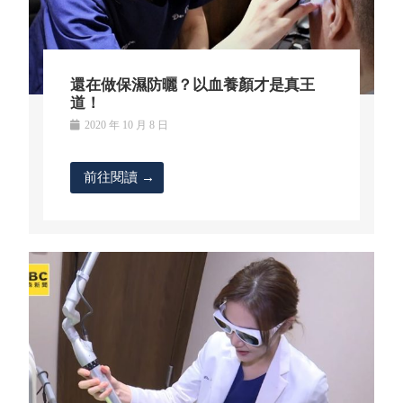
還在做保濕防曬？以血養顏才是真王
道！
2020 年 10 月 8 日
前往閱讀 →