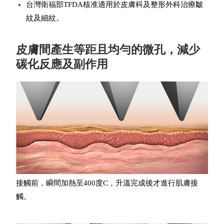
台灣衛福部TFDA核准適用於皮膚科及整形外科治療皺
紋及細紋。
皮膚間產生等距且均勻的微孔，減少
碳化反應及副作用
接觸前，瞬間加熱至400度C，升溫完成後才進行肌膚接
觸。