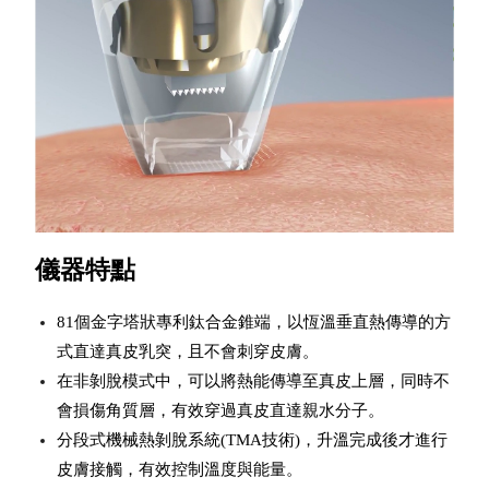
儀器特點
81個金字塔狀專利鈦合金錐端，以恆溫垂直熱傳導的方
式直達真皮乳突，且不會刺穿皮膚。
在非剝脫模式中，可以將熱能傳導至真皮上層，同時不
會損傷角質層，有效穿過真皮直達親水分子。
分段式機械熱剝脫系統(TMA技術)，升溫完成後才進行
皮膚接觸，有效控制溫度與能量。