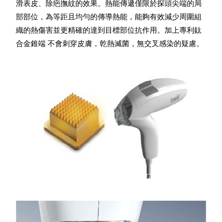
滑表皮、除疤撫紋的效果。熱能傳遞僅限於探頭尖端的局
部部位，為等距且均勻的傳導熱能，能夠有效減少周圍組
織的熱傷害並更精確的達到目標部位抗作用。加上專利鈦
合金錐端 不會刺穿皮膚，乾熱滅菌，無交叉感染的疑慮。