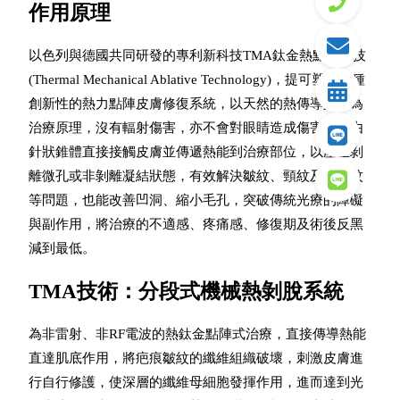
作用原理
以色列與德國共同研發的專利新科技TMA鈦金熱點陣科技
(Thermal Mechanical Ablative Technology)，
提可塑是一種
創新性的熱力點陣皮膚修復系統，以天然的熱傳導效應為
治療原理，沒有輻射傷害，亦不會對眼睛造成傷害。藉由
針狀錐體直接接觸皮膚並傳遞熱能到治療部位，以產生剝
離微孔或非剝離凝結狀態，有效解決皺紋、頸紋及妊娠紋
等問題，也能改善凹洞、縮小毛孔，突破傳統光療的障礙
與副作用，將治療的不適感、疼痛感、修復期及術後反黑
減到最低。
TMA技術：分段式機械熱剝脫系統
為非雷射、非RF電波的熱鈦金點陣式治療，直接傳導熱能
直達肌底作用，將疤痕皺紋的纖維組織破壞，刺激皮膚進
行自行修護，使深層的纖維母細胞發揮作用，進而達到光