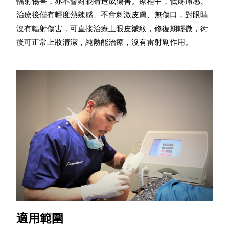
輻射傷害，亦不會對眼睛造成傷害。療程中，
低疼痛感、
治療後僅有輕度熱辣感、
不會刺激皮膚、無傷口，
對眼睛
沒有輻射傷害，可直接治療上眼皮皺紋，
修復期輕微，術
後可正常上妝清潔，
純熱能治療，沒有雷射副作用。
適用範圍