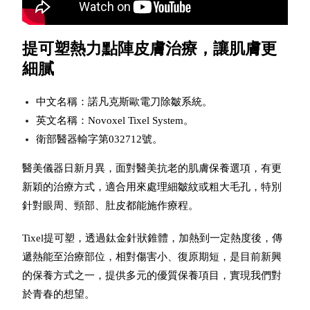
提可塑熱力點陣
皮膚治療，讓肌膚更
細膩
中文名稱：諾凡克斯歐電刀除皺系統。
英文名稱：Novoxel Tixel System。
衛部醫器輸字第032712號。
醫美儀器日新月異，面對醫美抗老的肌膚保養選項，有更
新穎的治療方式，適合用來處理細皺紋或粗大毛孔，
特別
針對眼周、頸部、肚皮都能施作療程。
Tixel提可塑，透過鈦金針狀錐體，加熱到一定熱度後，傳
遞熱能至治療部位，
相對傷害小、復原期短，是目前新興
的保養方式之一，
提供多元的優質保養項目，實現我們對
於青春的想望。