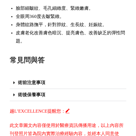
臉部細皺紋、毛孔細緻度
、
緊緻嫩膚。
全眼周360度去皺緊緻。
身體紋路撫平，針對脖紋、生長紋、妊娠紋。
皮膚老化改善膚色暗沉、提亮膚色、改善缺乏的彈性問
題。
常見問與答
術前注意事項
術後保養事項
越L’EXCELLENCE提醒您：
此文章圖文內容僅使用於醫療資訊傳播用途，以上內容所
刊登照片皆為院內實際治療經驗內容，並經本人同意使