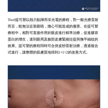
Tixel提可塑以熱力點陣而非光電的療程，對一般光療
雷射
而言，較無法近靠眼睛，擔心可能造成的傷害。在提可
塑
療程中，相對可直接作用於眼皮進行精準治療，促進膠原
蛋白的增生，達到眼周及臉部皮膚緊緻拉提與撫平細紋的
效果。
提可塑的療程同時可合併皮秒雷射治療，透過複合
式進行，
讓整體的肌膚質地得到1+1>2的改善方式。