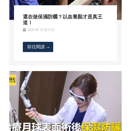
還在做保濕防曬？以血養顏才是真王
道！
2020 年 10 月 8 日
前往閱讀 →