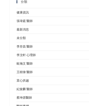
分類
健康資訊
張瑋庭 醫師
最新消息
未分類
李存昌 醫師
李汶軒 心理師
歐瀚文 醫師
王樹偉 醫師
眾心拱越
紀俊麟 醫師
蔡坤原醫師