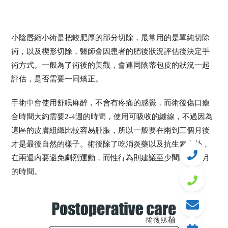
小陰唇縮小術是把較肥厚的部分切除，最常用的是單純切除
術，以及楔形切除，醫師會因患者的肥後狀況評估後決定手
術方式。一般為了術後的美觀，會連同陰蒂包皮的狀況一起
評估，是否需要一同矯正。
手術中會使用舒眠麻醉，不會有疼痛的感覺，而術後傷口癒
合時間大約需要2-4週的時間，使用可吸收的縫線，不過因為
這區的皮膚組織比較容易腫脹，所以一般要在兩到三個月後
才是最後自然的樣子。術後除了吃消炎藥以及抗生素之外，
在兩週內要避免劇烈運動，而性行為則建議至少間隔一個月
的時間。