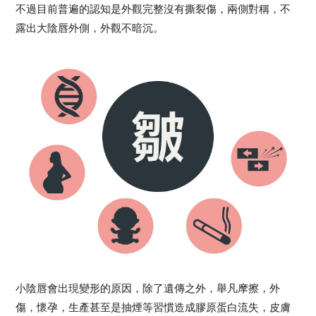
不過目前普遍的認知是外觀完整沒有撕裂傷，兩側對稱，不
露出大陰唇外側，外觀不暗沉。
小陰唇會出現變形的原因，除了遺傳之外，舉凡摩擦，外
傷，懷孕，生產甚至是抽煙等習慣造成膠原蛋白流失，皮膚