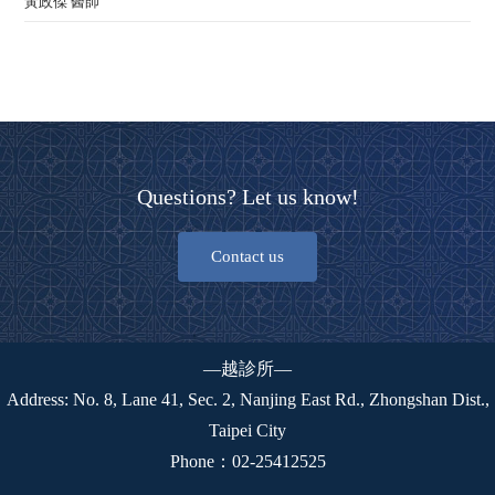
黃政傑 醫師
Questions? Let us know!
Contact us
—越診所—
Address: No. 8, Lane 41, Sec. 2, Nanjing East Rd., Zhongshan Dist.,
Taipei City
Phone：
02-25412525