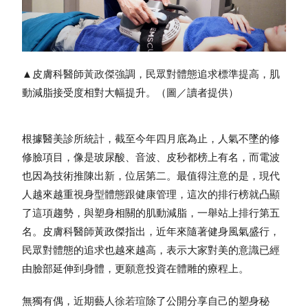
▲皮膚科醫師
黃政傑
強調，民眾對體態追求標準提高，肌
動減脂接受度相對大幅提升。（圖／讀者提供）
根據醫美診所統計，截至今年四月底為止，人氣不墜的修
修臉項目，像是玻尿酸、音波、皮秒都榜上有名，而電波
也因為技術推陳出新，位居第二。最值得注意的是，現代
人越來越重視身型體態跟健康管理，這次的排行榜就凸顯
了這項趨勢，與塑身相關的肌動減脂，一舉站上排行第五
名。皮膚科醫師黃政傑指出，近年來隨著健身風氣盛行，
民眾對體態的追求也越來越高，表示大家對美的意識已經
由臉部延伸到身體，更願意投資在體雕的療程上。
無獨有偶，近期藝人
徐若瑄
除了公開分享自己的塑身秘