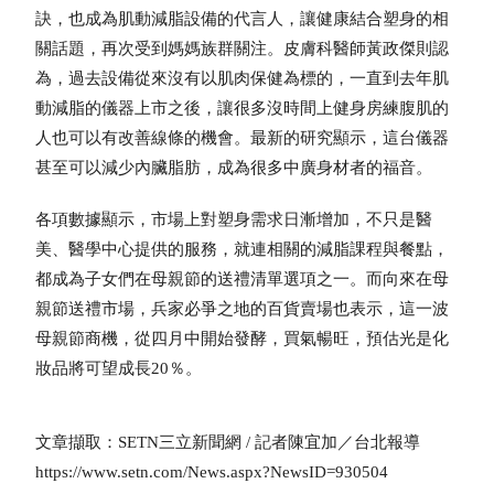
訣，也成為肌動減脂設備的代言人，讓健康結合塑身的相
關話題，再次受到媽媽族群關注。皮膚科醫師黃政傑則認
為，過去設備從來沒有以肌肉保健為標的，一直到去年肌
動減脂的儀器上市之後，讓很多沒時間上健身房練腹肌的
人也可以有改善線條的機會。最新的研究顯示，這台儀器
甚至可以減少內臟脂肪，成為很多中廣身材者的福音。
各項數據顯示，市場上對塑身需求日漸增加，不只是醫
美、醫學中心提供的服務，就連相關的減脂課程與餐點，
都成為子女們在母親節的送禮清單選項之一。而向來在母
親節送禮市場，兵家必爭之地的百貨賣場也表示，這一波
母親節商機，從四月中開始發酵，買氣暢旺，預估光是化
妝品將可望成長20％。
文章擷取：SETN三立新聞網 / 記者陳宜加／台北報導
https://www.setn.com/News.aspx?NewsID=930504