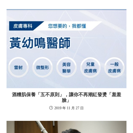
酒糟肌保養「五不原則」，讓你不再潮紅發燙「羞羞
臉」
2019 年 11 月 27 日