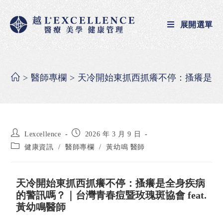
展開選單
>
醫師專欄
>
天冷開始東抓西抓癢不停：搔癢是全身
Lexcellence
2026 年 3 月 9 日
健康資訊
/
醫師專欄
/
黃幼鳴 醫師
天冷開始東抓西抓癢不停：搔癢是全身疾病
的警訊嗎？｜台灣青春痘暨玫瑰斑協會 feat.
黃幼鳴醫師