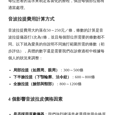
每位患者的需求來制定客製化的療程，保證每個部位都有
適當處理。
音波拉提費用計算方式
音波拉提費用大約落在50～250元／條，條數的計算是音
波拉提儀器打1次為1條，並且每個部位所需要的條數都不
同。以下就為愛美的你說明不同施打範圍所需的條數（初
步評估），具體的數字還是需要我們在診療過程中根據每
個人的狀況來調整：
局部拉提（如唇周、眼周）
：300～500條
下半臉拉提（下顎輪廓、法令紋）
：600～800條
全臉拉提（臉部與頸部）
：800～1200條
4 個影響音波拉皮價格因素
是否採用原廠儀器
：我們強烈建議患者選擇使用合格原