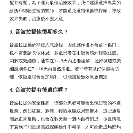
配都有關，為了達到最佳治療效果，我們建議選擇專業的
診所和經驗豐富的醫師，才能避免選錯儀器或探頭，導致
效果失敗，治療後不盡人意。
3. 音波拉提恢復期多久？
音波拉提屬於非侵入式療程，因此施作後不會留下傷口，
也不需要請長假休息。多數患者在術後會感到輕微紅腫、
刺刺或緊繃感，通常在1～3天內逐漸緩解，臉部微腫或緊
繃感則會在7～10天內自然消退。若平時有做好保濕與防
曬，恢復過程會更加順利，也能讓緊緻效果更穩定。
4. 音波拉提有後遺症嗎？
音波拉提的安全性高，但部分患者可能會出現短暫的不適
反應，例如紅腫、刺痛、輕微水腫或局部麻木。這些通常
屬於正常反應，也會在數天至一週內自行消退。少數情況
下若施打能量過高或探頭操作不精準，才可能造成局部灼