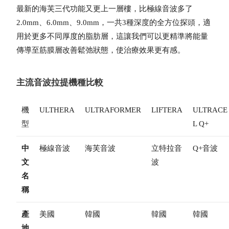
最新的海芙三代功能又更上一層樓，比極線音波多了
2.0mm、6.0mm、9.0mm，一共3種深度的全方位探頭，適
用於更多不同厚度的脂肪層，這讓我們可以更精準將能量
傳導至筋膜層改善鬆弛狀態，使治療效果更有感。
主流音波拉提機種比較
機
ULTHERA
ULTRAFORMER
LIFTERA
ULTRACE
型
L Q+
中
極線音波
海芙音波
立特拉音
Q+音波
文
波
名
稱
產
美國
韓國
韓國
韓國
地