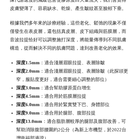
陳代謝速度的減緩也會使膠原蛋白大量流失，我們會覺得
皮膚變薄了、容易缺水、乾燥、產生皺紋甚至臉頰下垂。
根據我們多年來的診療經驗，這些老化、鬆弛的現象不僅
僅發生在表皮層，還包括真皮層、皮下組織與筋膜層，而
音波拉提恰好可以調整施打深度，將能量傳導到不同肌膚
構造，從而解決不同的肌膚問題，達到改善老化的效果。
深度1.5mm
：適合淺層眉眼拉提、表層除皺
深度2.0mm
：適合淺層眉眼拉提、表層除皺（此探頭更
窄，服貼度更好，適合需要細心調整的部位）
深度3.0mm
：適合幫助膠原蛋白增生
深度4.5mm
：適合用於筋膜層拉提
深度6.0mm
：適合用於緊實雙下巴、身體部位
深度9.0mm
：適合用於腿部、腹部拉提
深度13.0mm
：適合脂肪層較厚的腿部及腹部改善，可
幫助消除腹部腰圍約2公分（為新上市機型，於2022台
灣衛福部過證）