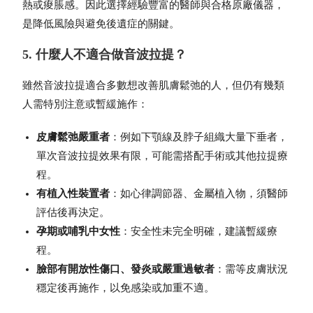
熱或痠脹感。因此選擇經驗豐富的醫師與合格原廠儀器，
是降低風險與避免後遺症的關鍵。
5. 什麼人不適合做音波拉提？
雖然音波拉提適合多數想改善肌膚鬆弛的人，但仍有幾類
人需特別注意或暫緩施作：
皮膚鬆弛嚴重者
：例如下顎線及脖子組織大量下垂者，
單次音波拉提效果有限，可能需搭配手術或其他拉提療
程。
有植入性裝置者
：如心律調節器、金屬植入物，須醫師
評估後再決定。
孕期或哺乳中女性
：安全性未完全明確，建議暫緩療
程。
臉部有開放性傷口、發炎或嚴重過敏者
：需等皮膚狀況
穩定後再施作，以免感染或加重不適。