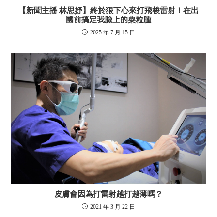
【新聞主播 林思妤】終於狠下心來打飛梭雷射！在出
國前搞定我臉上的粟粒腫
2025 年 7 月 15 日
皮膚會因為打雷射越打越薄嗎？
2021 年 3 月 22 日