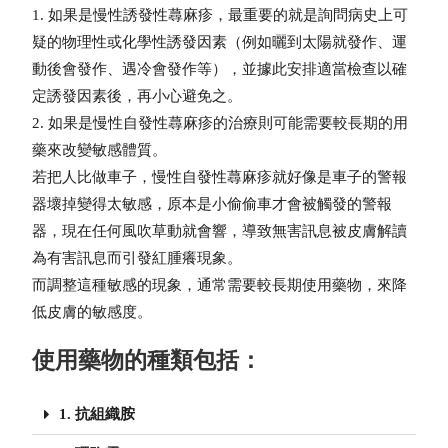
1. 如果是慢性誘發性蕁麻疹，最重要的就是詢問病史上可
疑的物理性或化學性誘發因素（例如曬到太陽就發作、運
動後會發作、遇冷會發作等），並據此安排適當檢查以確
定誘發因素後，再小心避免之。
2. 如果是慢性自發性蕁麻疹的治療則可能需要較長期的用
藥來改變敏感體質。
若把人比做車子，慢性自發性蕁麻疹就好像是車子的警報
器壞掉變得太敏感，原本是小偷偷車才會被觸發的警報
器，現在任何風吹草動就會響，導致無害訊息被皮膚解讀
為有害訊息而引發紅腫癢現象。
而調整這種敏感的現象，通常需要較長期使用藥物，來降
低皮膚的敏感度。
使用藥物的種類包括：
1. 抗組織胺