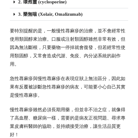
2. 環孢靈 (cyclosporine)
3. 樂無喘 (Xolair, Omalizumab)
要特別提醒的是，一般慢性蕁麻疹的治療，並不會經常性
使用類固醇來治療。口服或注射類固醇雖然非常有效，但
因為無法斷根，只要藥物一停掉就會復發，但若經常性使
用類固醇，又常會造成代謝、免疫、內分泌系統的副作
用。
急性蕁麻疹與慢性蕁麻疹在表現症狀上無法區分，因此如
果有反覆被診斷急性蕁麻疹的病友，可能要小心自己其實
是慢性蕁麻疹。
慢性蕁麻疹雖然必須長期用藥，但並非不治之症，就像得
了高血壓、糖尿病一樣，需要的是病友正視問題、尋求專
業皮膚科醫師的協助，並持續接受治療，讓生活品質更
好！