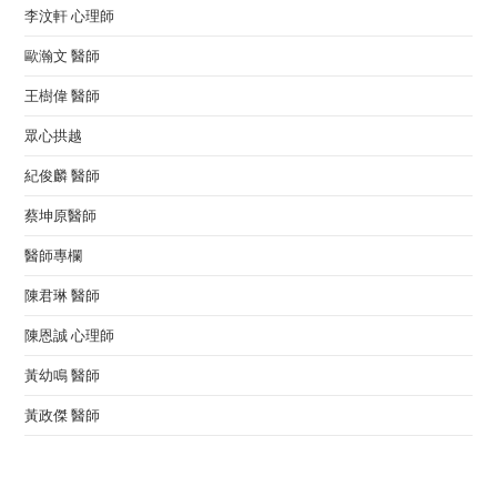
李汶軒 心理師
歐瀚文 醫師
王樹偉 醫師
眾心拱越
紀俊麟 醫師
蔡坤原醫師
醫師專欄
陳君琳 醫師
陳恩誠 心理師
黃幼鳴 醫師
黃政傑 醫師