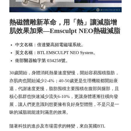
熱磁體雕新革命，用「熱」讓減脂增
肌效果加乘—Emsculpt NEO熱磁減脂
中文名稱：倍達樂高頻電磁場系統。
英文名稱：BTL EMSCULPT NEO System。
衛部醫器輸字第 034258號。
30歲開始，身體消耗熱量速度變慢，開始容易囤積脂肪，
亦肌肉也開始減少2-4%；40-50歲更是生理機能都開始衰
退，代謝速度更慢，脂肪囤積主要囤積在腹部與腿部，且
核心肌群也快速減少流失6-10%，更讓身體逐漸往橫向發
展，讓人們更意識到想要擁有良好身型體態，不是只是一
昧的減脂就能達到滿意的效果。
隨著科技的進步及市場需求的轉變，來自英國BTL