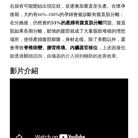
右就有可能開始出現症狀，並逐漸加重直至生產。在懷孕
後期，大約有66%-100%的孕婦會被診斷有腹直肌分離；
在分娩後，仍然會約
53%
的產婦有腹直肌分離
問題。
腹直
肌如果長期分離，鬆弛的腹部就成了大量脂肪堆積的理想
場所，使得產婦腹部膨隆，身材走樣。除了美觀以外，還
會導致
脊椎病變、腰背疼痛、內臟器官移位
，上述困擾也
能透過醫師諮詢，由儀器的介入得到輔助的改善效果。
影片介紹