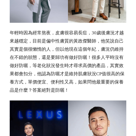
年輕時因為經常熬夜，皮膚很容易長痘，30歲後膚況才越
來越穩定，目前是偏中性膚質的黃政傑醫師，他笑說自己
其實是個很懶惰的人，但以他現在這個年紀，膚況仍維持
在不錯的狀態，還是要歸功有做好
防曬
！很多人平時沒有
做好
防曬
，等老化狀況發生時才尋求高價的產品，其實效
果都會扣分，他認為
防曬
才是維持肌膚狀況CP值很高的保
養方式，單價便宜、便利性又高，如果問他最重要的保養
品是什麼？答案絕對是
防曬
！