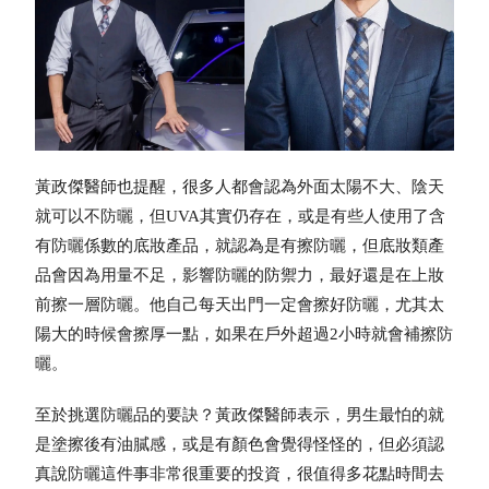
黃政傑醫師也提醒，很多人都會認為外面太陽不大、陰天
就可以不
防曬
，但UVA其實仍存在，或是有些人使用了含
有
防曬
係數的底妝產品，就認為是有擦
防曬
，但底妝類產
品會因為用量不足，影響
防曬
的防禦力，最好還是在上妝
前擦一層
防曬
。他自己每天出門一定會擦好
防曬
，尤其太
陽大的時候會擦厚一點，如果在戶外超過2小時就會補擦
防
曬
。
至於挑選
防曬
品的要訣？黃政傑醫師表示，男生最怕的就
是塗擦後有油膩感，或是有顏色會覺得怪怪的，但必須認
真說
防曬
這件事非常很重要的投資，很值得多花點時間去