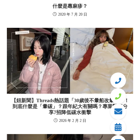
什麼是蕁麻疹？
2020 年 7 月 20 日
【妞新聞】Threads熱話題「30歲後不暈船改暈碳」！
到底什麼是「暈碳」？跟年紀大有關嗎？專業醫師分
享7招降低碳水衝擊
2026 年 2 月 2 日