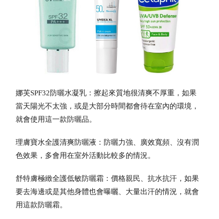
娜芙SPF32
防曬
水凝乳：擦起來質地很清爽不厚重，如果
當天陽光不太強，或是大部分時間都會待在室內的環境，
就會使用這一款
防曬
品。
理膚寶水全護清爽
防曬
液：
防曬
力強、廣效寬頻、沒有潤
色效果，多會用在室外活動比較多的情況。
舒特膚極緻全護低敏
防曬
霜：價格親民、抗水抗汗，如果
要去海邊或是其他身體也會曝曬、大量出汗的情況，就會
用這款
防曬
霜。