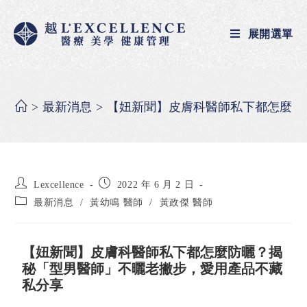
展開選單
>
最新消息
>
【妞新聞】皮膚科醫師私下都怎麼防
Lexcellence
2022 年 6 月 2 日
最新消息
/
黃幼鳴 醫師
/
黃政傑 醫師
【妞新聞】皮膚科醫師私下都怎麼防曬？揭
秘「型男醫師」不曬老撇步，愛用產品不藏
私分享