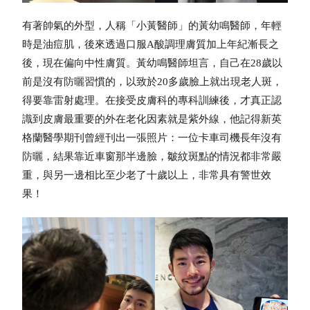
有著帥氣的外型，人稱「小黃醫師」的黃幼鳴醫師，年輕
時是油痘肌，後來透過口服A酸調理膚質加上年紀漸長之
後，現在偏向中性膚質。黃幼鳴醫師坦言，自己在28歲以
前是沒有
防曬
習慣的，以致於20多歲臉上就出現老人斑，
得要靠雷射處理。在接受皮膚科的專科訓練後，才真正認
識到皮膚最重要的外在老化因素就是紫外線，他記得新英
格蘭醫學期刊曾經刊出一張照片：一位卡車司機長年沒有
防曬
，結果靠近車窗那半邊臉，皺紋斑點的情況都非常嚴
重，與另一邊相比至少老了十歲以上，非常具有警世效
果！