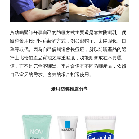
黃幼鳴醫師分享自己的
防曬
方式主要還是靠擦
防曬
乳，偶
爾也會用物理性遮蔽的方式，例如戴帽子、太陽眼鏡、口
罩等取代。因為自己偶爾還會長痘痘，所以
防曬
產品的選
擇上比較怕產品質地太厚重黏膩，功能則會放在不要曬
傷，而不是完全不曬黑。平常會備有不同
防曬
產品，依照
自己當天的需求、會去的場合挑選使用。
愛用
防曬
推薦分享