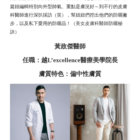
篇妞編輯特別向外型帥氣、重點是膚況好～到不行的皮膚
科醫師進行深扒採訪（笑），幫妞妞們挖出他們的
防曬
撇
步，以及私下愛用的
防曬
品！（
美女皮膚科醫師
防曬
秘
訣）
黃政傑醫師
任職：越L’excellence醫療美學院長
膚質特色：偏中性膚質