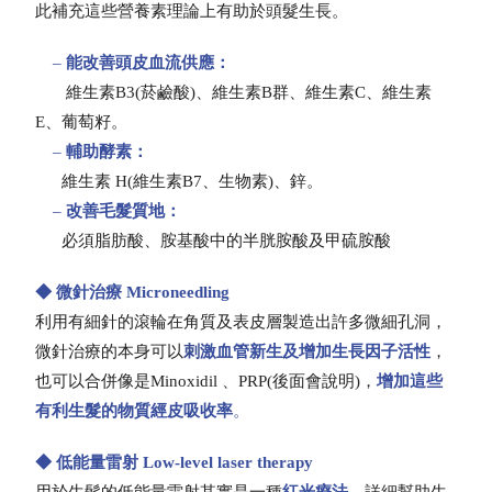
此補充這些營養素理論上有助於頭髮生長。
–
能改善頭皮血流供應：
維生素B3(菸鹼酸)、維生素B群、維生素C、維生素
E、葡萄籽。
–
輔助酵素：
維生素 H(維生素B7、生物素)、鋅。
–
改善毛髮質地：
必須脂肪酸、胺基酸中的半胱胺酸及甲硫胺酸
◆ 微針治療 Microneedling
利用有細針的滾輪在角質及表皮層製造出許多微細孔洞，
微針治療的本身可以
刺
激血管新生及增加生長因子活性
，
也可以合併像是Minoxidil 、PRP(後面會說明)，
增加這些
有利生髮的物質經皮吸收率
。
◆ 低能量雷射 Low-level laser therapy
用於生髮的低能量雷射其實是一種
紅光療法
，詳細幫助生