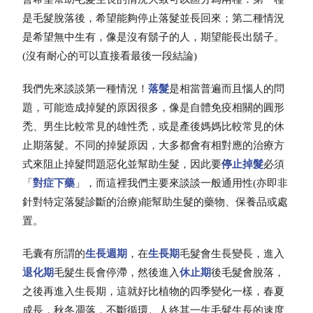
是毛髮脫落後，希望能夠停止落髮並長回來；第二種情況
是希望無中生有，像是沒有鬍子的人，期望能長出鬍子。
(沒有耐心的可以直接看最後一段結論)
我們先來談談第一種情況！
落髮
是相當普遍而且惱人的問
題，可能造成掉髮的原因很多，像是自體免疫相關的圓形
禿、男生比較常見的雄性禿，或是產後媽媽比較常見的休
止期落髮。不同的掉髮原因，大多都會有相對應的治療方
式來阻止掉髮問題惡化並幫助生髮，因此要
停
止掉髮
必須
「
對症下藥
」，而這裡我們主要來談談一般通用性(亦即非
針對特定落髮診斷的治療)能幫助生髮的藥物、保養品或處
置。
毛囊有所謂的
生長週期
，在
生長期
毛髮會生長變長，進入
退化期
毛髮生長會停滯，然後進入
休止期
後毛髮會脫落，
之後再進入生長期，這就好比植物的四季變化一樣，春夏
成長，秋冬凋落，不斷循環。人終其一生毛髮生長的速度