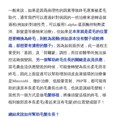
一般來說，如果是因爲病理性的因素導致終毛逐漸被柔毛
取代，通常我們可以透過針對病因的一些治療來逆轉這個
過程(例如針對雄性禿，可以服用5 alpha-還原酶抑制劑柔
沛、新髮靈等藥物來治療)，但如果是
本來就是柔毛的位置
想要轉換為終毛，則較為困難(例如原本沒有鬍子或較稀
疏，卻想要有濃密的鬍子)
，因為如前面所述，此一過程主
要受到「基因」及「荷爾蒙」調控，而目前醫學尚無法操
控這兩個變因。
另一個幫助終毛生長的關鍵是血流供應
，
當毛囊血流供應變差的時候，可能會轉變為長出柔毛而非
終毛，因此上面提過可以幫助增加頭皮血液循環的治療像
是Minoxidil 、微針治療、低能量雷射、PRP等，都可能有
助於讓原本長柔毛的毛囊長出終毛，也就是讓細毛變粗！
當然另一個方式是做
毛髮移植
，將像頭髮這樣的終毛，移
植到臉部原本長柔毛(看起來沒有毛髮)的位置變成鬍子！
總結來說如何幫助毛髮生長？