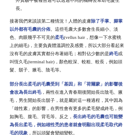
外實驗中被報告過可以透過不同的機轉去幫助毛髮生
長。
接著我們來談談第二種情況！人體的皮膚
除了手掌、腳掌
以外都有毛囊的分佈
。這些毛囊大多數會生長細小、淡
色、肉眼幾乎不可見的
柔毛
(vellus hair，想像一下水蜜桃
上的細毛)，主要負責體溫調控及感覺，所以大部分看起來
沒有毛的皮膚其實都分布著細毛；相對佔少數的是
終毛
或
叫恆久毛(terminal hair)，顏色較深、較粗、較長，例如頭
髮、鬍子、腋毛、陰毛等。
部分長出柔毛的毛囊受到「基因」和「荷爾蒙」的影響後
會改為長出終毛
，兩性在進入青春期後開始長出陰毛、腋
毛，男生開始長出鬍子，就是屬於這一種過程，其中因為
「雄性素」的影響，在男性會有更多的柔毛變成終毛，例
如胸毛、腹毛、背毛等。反之，
長出終毛的毛囊也可能變
為長出柔毛，例如雄性禿的患者就會明顯出現柔毛取代終
毛的現象
，所以頭髮會變細變軟。