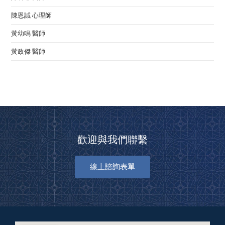
陳恩誠 心理師
黃幼鳴 醫師
黃政傑 醫師
歡迎與我們聯繫
線上諮詢表單