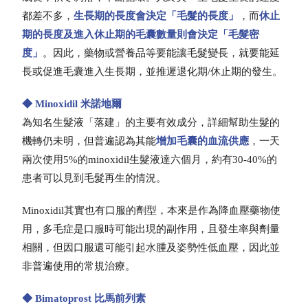
都差不多，
生長期的長度會決定「毛髮的長度」
，而
休止
期的長度及進入休止期的毛囊數量則會決定「毛髮密
度」
。因此，藥物或營養品等要能讓毛髮變長，就要能延
長或促進毛囊進入生長期，並推遲退化期/休止期的發生。
◆ Minoxidil 米諾地爾
為知名生髮液「落建」的主要有效成分，詳細幫助生髮的
機轉仍未明，但普遍認為其能
增加毛囊的血流供應
，一天
兩次使用5%的minoxidil生髮液達六個月，約有30-40%的
患者可以見到毛髮再生的情況。
Minoxidil其實也有口服的劑型，本來是作為降血壓藥物使
用，多毛症是口服時可能出現的副作用，且發生率與劑量
相關，但因口服還可能引起水腫及姿勢性低血壓，因此並
非普遍使用的常規治療。
◆ Bimatoprost 比馬前列素