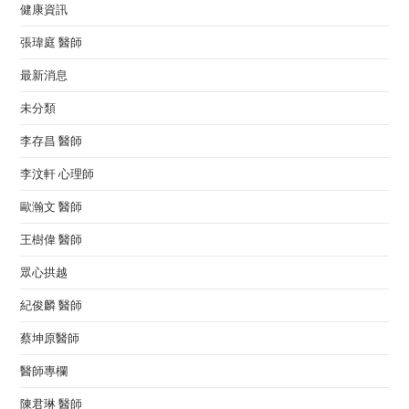
健康資訊
張瑋庭 醫師
最新消息
未分類
李存昌 醫師
李汶軒 心理師
歐瀚文 醫師
王樹偉 醫師
眾心拱越
紀俊麟 醫師
蔡坤原醫師
醫師專欄
陳君琳 醫師