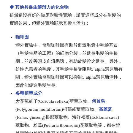
◆ 其他具促生髮潛力的化合物
雖然還沒有好的臨床對照性實驗，證實這些成分在生髮的
實際效果，但體外實驗顯示其極具潛力：
咖啡因
體外實驗中，發現咖啡因有助於刺激毛囊中毛髮基質
（毛髮生產的工廠）的細胞分裂，並延長毛髮的生長
期，並改善頭皮血流循環，有助於髮幹之延長。另外，
雄性禿患者的毛囊，其毛髮生長受阻與5 alpha還原酶有
關，體外實驗發現咖啡因可以抑制5 alpha還原酶活性，
因此能促進毛髮生長。
各種植萃成分
大花菟絲子(Cuscula reflexa)莖萃取物、
何首烏
(Polygonum multiflorum)根部或葉萃取物、
高麗蔘
(Panax ginseng)根部萃取物、海洋褐藻(Ecklonia cava)
萃取物、粉葛(Pueraria thomsonii)花萃取物等，都在體