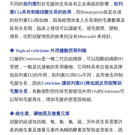
不同的
前列素
對於毛髮的生長各有正反兩面的影響，
前列
素F2a具有刺激頭髮生長的效果
，而Bimatoprost就是合成
的前列素F2a類似物，因為能增加進入生長期的毛囊數量及
延長生長期，臨床上發現可以讓睫毛、眉毛變黑、變粗、
增長，但對頭髮增長的效果則沒有Minoxidil 來得好。
◆ Topic
al cetiri
zine 外用鹽酸西替利嗪
口服的Cetirizine是一種二代抗組織胺，可以阻斷組織胺H1
受體，一般是抗過敏的常用藥物。它同時具有抗發炎及降
低前列素D2的作用，前列素D2與F2a不同，反而會去抑制
毛髮生長，因此
Cetirizine 讓前列素D2降低就反而能幫助
毛髮生長
，有數個對照性研究都發現外用1%的Cetirizine可
以幫助毛髮再生，增加毛髮的密度跟粗細。
◆ 維生素、礦物質及微量元素
頭髮的組成包括鐵、氧、氫、氮、硫，另外其生長需要許
多的維生素及微量元素作為輔助酵素並幫助血管新生，因