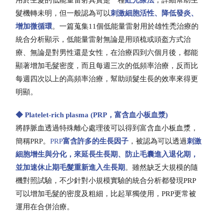
髮機轉未明，但一般認為可以
刺激細胞活性、降低發炎、
增加微循環
。一篇蒐集11個低能量雷射用於雄性禿治療的
統合分析顯示，低能量雷射無論是用頭梳或頭盔方式治
療、無論是對男性還是女性，在治療四到六個月後，都能
顯著增加毛髮密度，而且每週三次的低頻率治療，反而比
每週四次以上的高頻率治療，幫助頭髮生長的效率來得更
明顯。
◆ Platelet-rich plasma (PRP，富含血小板血漿)
將靜脈血透過特殊離心處理後可以得到富含血小板血漿，
簡稱PRP。
PRP
富含許多的生長因子
，被認為可以透過
刺激
細胞增生與分化，來延長生長期、防止毛囊進入退化期，
並加速休止期毛髮重新進入生長期
。雖然缺乏大規模的隨
機對照試驗，不少針對小規模實驗的統合分析都發現PRP
可以增加毛髮的密度及粗細，比起單獨使用，PRP更常被
運用在合併治療。