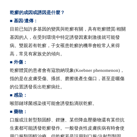
乾癬的成因或誘因是什麼？
■ 基因/遺傳：
目前已知許多基因的變異與乾癬有關，具有乾癬體質/相關
基因的人，在受到環境中特定誘發因素刺激後就可能發
病。雙親若有乾癬，子女罹患乾癬的機率會較常人來得
高，常見有家族史的傾向。
■ 外傷：
乾癬體質的患者會有寇勃納現象(Koebner phenomenon)，
指的是在皮膚受傷、搔抓、磨擦後產生傷口，甚至是曬傷
的位置誘發長出乾癬病灶。
■ 感染：
喉部鏈球菌感染後可能會誘發點滴狀乾癬。
■ 藥物：
口服或注射型類固醇、鋰鹽、某些降血壓藥物還有某些抗
生素都可能誘發乾癬發作。一般發炎性皮膚疾病有時會使
用口服類固醇治療，但乾癬若是誤用到口服/注射型類固