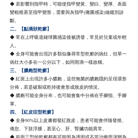
◆
若影響到指甲時，可能使指甲變黃、變白、變厚、表面
變粗糙甚至指甲變形，需要與灰指甲(黴菌感染)做鑑別診
斷。
二、【點滴狀乾癬】
◆
常在上呼吸道鏈球菌感染後被誘發，常見於兒童或年輕
人。
◆
全身可能會出現許多類似像尋常型乾癬的病灶，但單一
病灶大小多在一公分以下，如同雨滴一樣故稱。
三、【膿皰型乾癬】
◆
紅斑上出現許多小膿皰，這些無菌的膿皰隱約呈現環形
分佈，若是破裂或乾掉後會形成脫皮的情況。
◆
膿皰可能全身分布，也可能會集中分佈在手腳指、手腳
掌。
四、【紅皮症型乾癬】
◆
全身90%以上皮膚都發紅脫皮，患者可能會伴隨發燒、
倦怠、下肢浮腫，甚至心、肝、腎臟功能異常。
◆
前面三型的乾癬都有可能因為誘因或不當治療而演變為