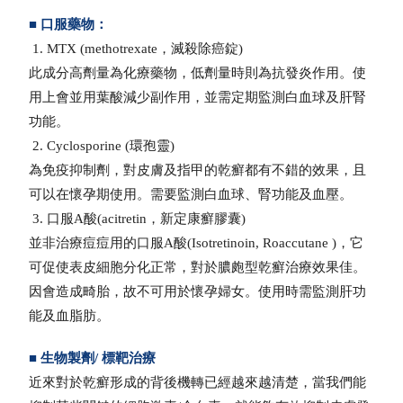
■
口服藥物：
1. MTX (methotrexate，滅殺除癌錠)
此成分高劑量為化療藥物，低劑量時則為抗發炎作用。使
用上會並用葉酸減少副作用，並需定期監測白血球及肝腎
功能。
2. Cyclosporine (環孢靈)
為免疫抑制劑，對皮膚及指甲的乾癬都有不錯的效果，且
可以在懷孕期使用。需要監測白血球、腎功能及血壓。
3. 口服A酸(acitretin，新定康癬膠囊)
並非治療痘痘用的口服A酸(Isotretinoin, Roaccutane )，它
可促使表皮細胞分化正常，對於膿皰型乾癬治療效果佳。
因會造成畸胎，故不可用於懷孕婦女。使用時需監測肝功
能及血脂肪。
■
生物製劑/ 標靶治療
近來對於乾癬形成的背後機轉已經越來越清楚，當我們能