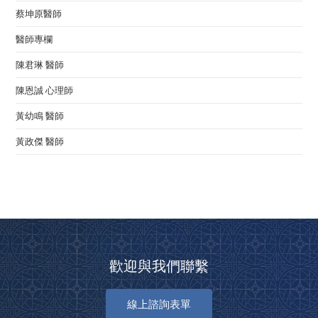
蔡坤原醫師
醫師專欄
陳君琳 醫師
陳恩誠 心理師
黃幼鳴 醫師
黃政傑 醫師
歡迎與我們聯繫
線上諮詢表單