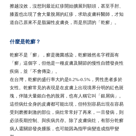
擦越沒效，沒想到最近紅疹開始擴展到額頭，甚至手肘、
膝蓋也出現了會大量脫屑的紅疹，求助皮膚科醫師，才知
道自己原來不是脂漏性皮膚炎，而是所謂的「乾癬」。
什麼是乾癬？
乾癬不是「癬」，癬是黴菌感染，乾癬雖然名字裡面有
「癬」這個字，但他是一種皮膚及關節的慢性自體發炎性
疾病，並「不會傳染」。
在台灣，乾癬的盛行率大約是0.2%-0.5%，男性患者多於
女性。乾癬常見的表現是在皮膚上出現境界分明的紅色斑
塊，伴隨大量銀白色的脫屑，也有人稱它叫「銀屑病」。
這些病灶全身的皮膚都可能出現，但特別容易出現在容易
受到磨擦刺激的部位，病灶常常好了再來，一旦發病，則
必須長期控制、與疾病共存。除了皮膚病灶，有部分乾癬
病人還關節發炎腫脹，也可能因為指甲病變造成指甲變