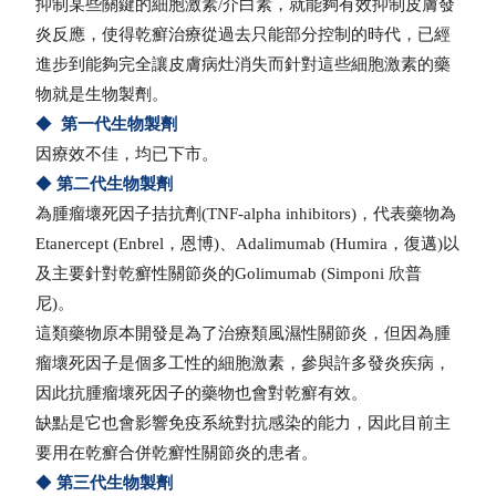
抑制某些關鍵的細胞激素/介白素，就能夠有效抑制皮膚發
炎反應，使得乾癬治療從過去只能部分控制的時代，已經
進步到能夠完全讓皮膚病灶消失而針對這些細胞激素的藥
物就是生物製劑。
◆
第一代生物製劑
因療效不佳，均已下市。
◆
第二代生物製劑
為腫瘤壞死因子拮抗劑(TNF-alpha inhibitors)，代表藥物為
Etanercept (Enbrel，恩博)、Adalimumab (Humira，復邁)以
及主要針對乾癬性關節炎的Golimumab (Simponi 欣普
尼)。
這類藥物原本開發是為了治療類風濕性關節炎，但因為腫
瘤壞死因子是個多工性的細胞激素，參與許多發炎疾病，
因此抗腫瘤壞死因子的藥物也會對乾癬有效。
缺點是它也會影響免疫系統對抗感染的能力，因此目前主
要用在乾癬合併乾癬性關節炎的患者。
◆
第三代生物製劑