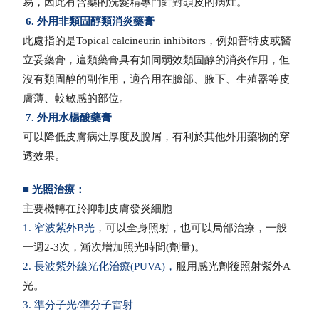
易，因此有含藥的洗髮精專門針對頭皮的病灶。
6. 外用非類固醇類消炎藥膏
此處指的是Topical calcineurin inhibitors，例如普特皮或醫
立妥藥膏，這類藥膏具有如同弱效類固醇的消炎作用，但
沒有類固醇的副作用，適合用在臉部、腋下、生殖器等皮
膚薄、較敏感的部位。
7. 外用水楊酸藥膏
可以降低皮膚病灶厚度及脫屑，有利於其他外用藥物的穿
透效果。
■ 光照治療：
主要機轉在於抑制皮膚發炎細胞
1. 窄波紫外B光
，可以全身照射，也可以局部治療，一般
一週2-3次，漸次增加照光時間(劑量)。
2. 長波紫外線光化治療(PUVA)，
服用感光劑後照射紫外A
光。
3. 準分子光/準分子雷射