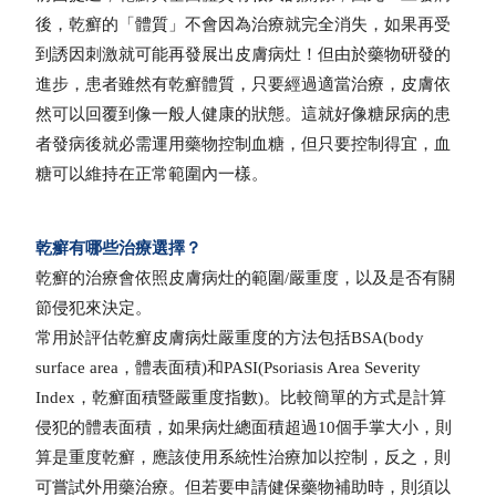
後，乾癬的「體質」不會因為治療就完全消失，如果再受
到誘因刺激就可能再發展出皮膚病灶！但由於藥物研發的
進步，患者雖然有乾癬體質，只要經過適當治療，皮膚依
然可以回覆到像一般人健康的狀態。這就好像糖尿病的患
者發病後就必需運用藥物控制血糖，但只要控制得宜，血
糖可以維持在正常範圍內一樣。
乾癬有哪些治療選擇？
乾癬的治療會依照皮膚病灶的範圍/嚴重度，以及是否有關
節侵犯來決定。
常用於評估乾癬皮膚病灶嚴重度的方法包括BSA(body
surface area，體表面積)和PASI(Psoriasis Area Severity
Index，乾癬面積暨嚴重度指數)。比較簡單的方式是計算
侵犯的體表面積，如果病灶總面積超過10個手掌大小，則
算是重度乾癬，應該使用系統性治療加以控制，反之，則
可嘗試外用藥治療。但若要申請健保藥物補助時，則須以