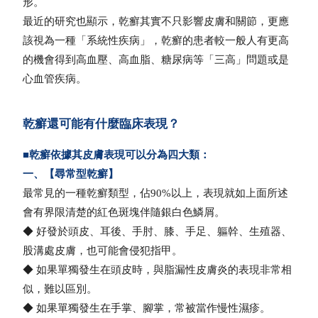
形。
最近的研究也顯示，乾癬其實不只影響皮膚和關節，更應
該視為一種「系統性疾病」，乾癬的患者較一般人有更高
的機會得到高血壓、高血脂、糖尿病等「三高」問題或是
心血管疾病。
乾癬還可能有什麼臨床表現？
■
乾癬依據其皮膚表現可以分為四大類：
一、【尋常型乾癬】
最常見的一種乾癬類型，佔90%以上，表現就如上面所述
會有界限清楚的紅色斑塊伴隨銀白色鱗屑。
◆ 好發於頭皮、耳後、手肘、膝、手足、軀幹、生殖器、
股溝處皮膚，也可能會侵犯指甲。
◆
如果單獨發生在頭皮時，與脂漏性皮膚炎的表現非常相
似，難以區別。
◆
如果單獨發生在手掌、腳掌，常被當作慢性濕疹。