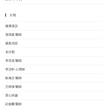
分類
健康資訊
張瑋庭 醫師
最新消息
未分類
李存昌 醫師
李汶軒 心理師
歐瀚文 醫師
王樹偉 醫師
眾心拱越
紀俊麟 醫師