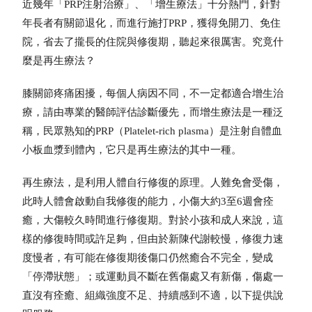
近幾年「PRP注射治療」、「增生療法」十分熱門，針對
年長者有關節退化，而進行施打PRP，獲得免開刀、免住
院，省去了攏長的住院與修復期，聽起來很厲害。究竟什
麼是再生療法？
膝關節疼痛困擾，每個人病因不同，不一定都適合增生治
療，請由專業的醫師評估診斷優先，而增生療法是一種泛
稱，民眾熟知的PRP（Platelet-rich plasma）是注射自體血
小板血漿到體內，它只是再生療法的其中一種。
再生療法，是利用人體自行修復的原理。人難免會受傷，
此時人體會啟動自我修復的能力，小傷大約3至6週會痊
癒，大傷較久時間進行修復期。對於小孩和成人來說，這
樣的修復時間或許足夠，但由於新陳代謝較慢，修復力速
度慢者，有可能在修復期後傷口仍然癒合不完全，變成
「停滯狀態」；或運動員不斷在舊傷處又有新傷，傷處一
直沒有痊癒、組織強度不足、持續感到不適，以下提供說