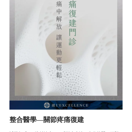
整合醫學—關節疼痛復建