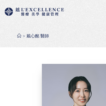
>
戴心酩 醫師