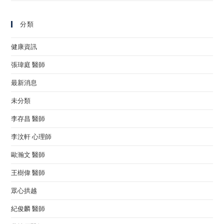
分類
健康資訊
張瑋庭 醫師
最新消息
未分類
李存昌 醫師
李汶軒 心理師
歐瀚文 醫師
王樹偉 醫師
眾心拱越
紀俊麟 醫師