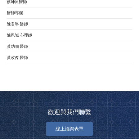
蔡坤原醫師
醫師專欄
陳君琳 醫師
陳恩誠 心理師
黃幼鳴 醫師
黃政傑 醫師
歡迎與我們聯繫
線上諮詢表單