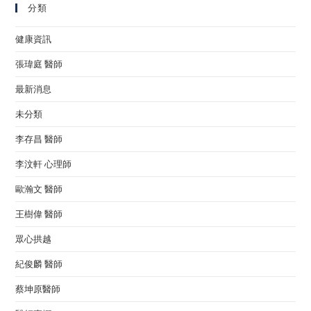
分類
健康資訊
張瑋庭 醫師
最新消息
未分類
李存昌 醫師
李汶軒 心理師
歐瀚文 醫師
王樹偉 醫師
眾心拱越
紀俊麟 醫師
蔡坤原醫師