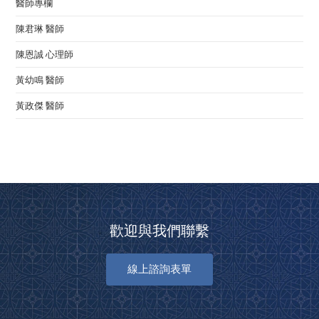
醫師專欄
陳君琳 醫師
陳恩誠 心理師
黃幼鳴 醫師
黃政傑 醫師
歡迎與我們聯繫
線上諮詢表單