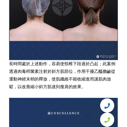
長時間處於上述動作，容易使頸椎下段過於凸起；此案例
透過肉毒桿菌素注射於斜方肌部位，作用干擾乙醯膽鹼從
運動神經末梢的釋放，使肌纖維不能收縮進而讓肌肉放
鬆，以改善縮小斜方肌達到瘦肩的效果。