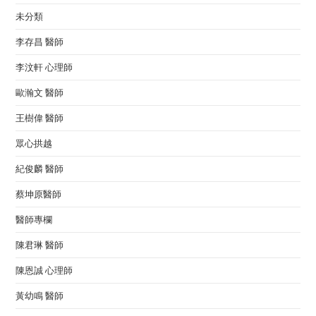
未分類
李存昌 醫師
李汶軒 心理師
歐瀚文 醫師
王樹偉 醫師
眾心拱越
紀俊麟 醫師
蔡坤原醫師
醫師專欄
陳君琳 醫師
陳恩誠 心理師
黃幼鳴 醫師