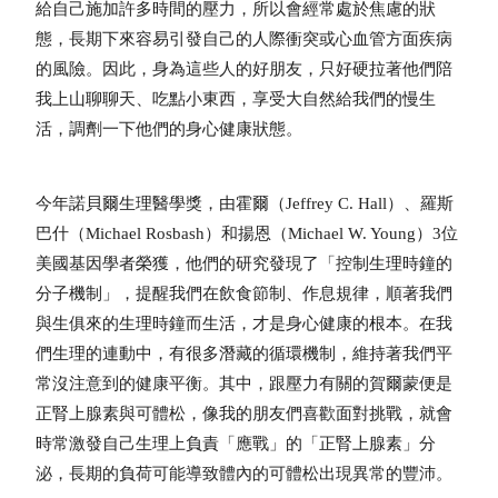
給自己施加許多時間的壓力，所以會經常處於焦慮的狀
態，長期下來容易引發自己的人際衝突或心血管方面疾病
的風險。因此，身為這些人的好朋友，只好硬拉著他們陪
我上山聊聊天、吃點小東西，享受大自然給我們的慢生
活，調劑一下他們的身心健康狀態。
今年諾貝爾生理醫學獎，由霍爾（Jeffrey C. Hall）、羅斯
巴什（Michael Rosbash）和揚恩（Michael W. Young）3位
美國基因學者榮獲，他們的研究發現了「控制生理時鐘的
分子機制」，提醒我們在飲食節制、作息規律，順著我們
與生俱來的生理時鐘而生活，才是身心健康的根本。在我
們生理的連動中，有很多潛藏的循環機制，維持著我們平
常沒注意到的健康平衡。其中，跟壓力有關的賀爾蒙便是
正腎上腺素與可體松，像我的朋友們喜歡面對挑戰，就會
時常激發自己生理上負責「應戰」的「正腎上腺素」分
泌，長期的負荷可能導致體內的可體松出現異常的豐沛。