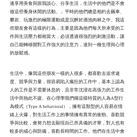
邊享用美食與跟我談心、分享生活，生活中的他們是不會
做這些養身休閒的活動。」平時的他們總是相約去飆車、
攀岩、玩激烈的極限運動或是沉醉於酒池肉林之中。我這
些朋友會有這樣的行為，主要是因為他們每天所承受的工
作與生活壓力都相當大，必須透過很強烈的刺激活動，讓
自己能轉移開對工作強大的注意力，達到一種生理與心理
的放鬆感。
生活中，像我這些朋友一樣的人很多，都喜歡去追求速
度、競爭與力量，很容易陷入瘋狂的工作中，基本上認為
人的工作是不需要休息的，且非常沈浸在高張力的工作生
活中而熱此不疲。在心理學我們稱這樣特質的人為A型行
為模式（Type A behavioral），擁有這類型的人容易在情
緒上火爆，對生活工作上的事情擁有異常的衝勁、喜歡競
爭與比較，會努力想去顯現自己所具備的才華，對人也有
較多的戒心與防備，喜歡長時間的工作。他們在生活中會