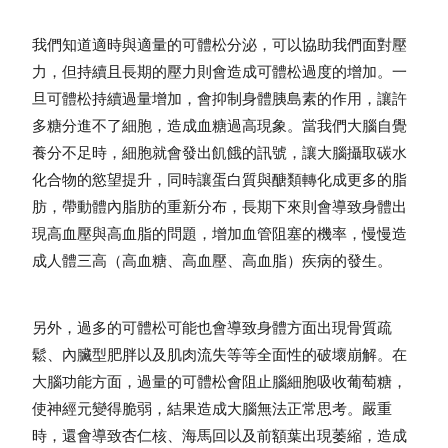
我們知道適時與適量的可體松分泌，可以協助我們面對壓
力，但持續且長期的壓力則會造成可體松過度的增加。一
旦可體松持續過量增加，會抑制身體胰島素的作用，讓許
多糖分進不了細胞，造成血糖過高現象。當我們大腦自覺
養分不足時，細胞就會發出飢餓的訊號，讓大腦攝取碳水
化合物的慾望提升，同時讓蛋白質與醣類轉化成更多的脂
肪，帶動體內脂肪的重新分布，長期下來則會導致身體出
現高血壓與高血脂的問題，增加血管阻塞的機率，慢慢造
成人體三高（高血糖、高血壓、高血脂）疾病的發生。
另外，過多的可體松可能也會導致身體方面出現骨質疏
鬆、內臟型肥胖以及肌肉流失等等全面性的破壞崩解。在
大腦功能方面，過量的可體松會阻止腦細胞吸收葡萄糖，
使神經元變得脆弱，結果造成大腦無法正常思考。嚴重
時，還會導致杏仁核、海馬回以及前額葉出現萎縮，造成