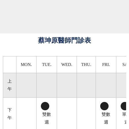
蔡坤原醫師門診表
MON.
TUE.
WED.
THU.
FRI.
SAT
上
午
下
雙數
雙數
單
午
週
週
週