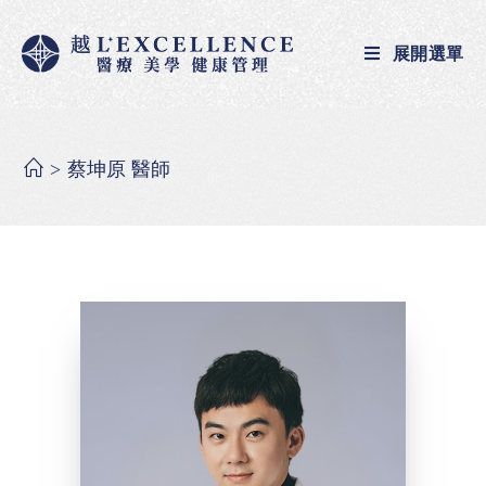
展開選單
>
蔡坤原 醫師