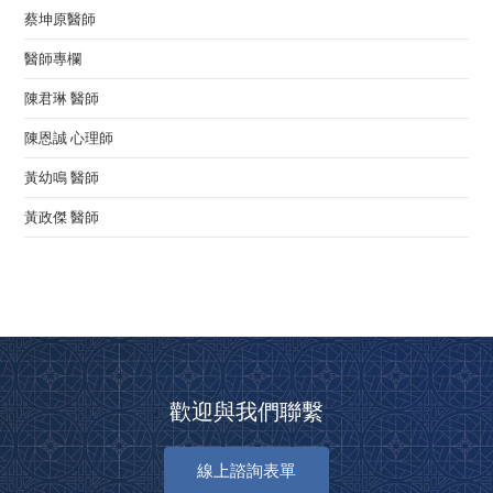
蔡坤原醫師
醫師專欄
陳君琳 醫師
陳恩誠 心理師
黃幼鳴 醫師
黃政傑 醫師
歡迎與我們聯繫
線上諮詢表單