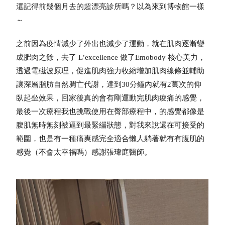
還記得前幾個月去的超漂亮診所嗎？以為來到博物館一樣
～
之前因為疫情減少了外出也減少了運動，就在肌肉逐漸變
成肥肉之餘，去了 L’excellence 做了Emobody 核心美力，
透過電磁波原理，促進肌肉強力收縮增加肌肉線條並輔助
讓深層脂肪自然凋亡代謝，達到30分鐘內就有2萬次的仰
臥起坐效果，回家後真的會有剛運動完肌肉痠痛的感覺，
最後一次療程我也挑戰使用在臀部療程中，的感覺都像是
腹肌無時無刻被逼到最緊繃狀態，對我來說還在可接受的
範圍，也是有一種痛爽感完全適合懶人躺著就有有腹肌的
感覺（不會太幸福嗎）感謝張瑋庭醫師。