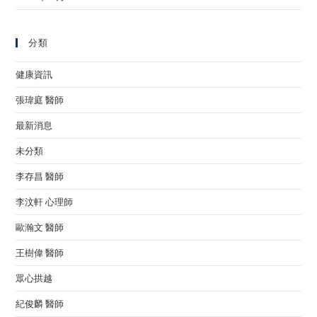
分類
健康資訊
張瑋庭 醫師
最新消息
未分類
李存昌 醫師
李汶軒 心理師
歐瀚文 醫師
王樹偉 醫師
眾心拱越
紀俊麟 醫師