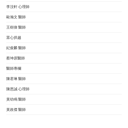
李汶軒 心理師
歐瀚文 醫師
王樹偉 醫師
眾心拱越
紀俊麟 醫師
蔡坤原醫師
醫師專欄
陳君琳 醫師
陳恩誠 心理師
黃幼鳴 醫師
黃政傑 醫師