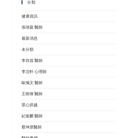
分類
健康資訊
張瑋庭 醫師
最新消息
未分類
李存昌 醫師
李汶軒 心理師
歐瀚文 醫師
王樹偉 醫師
眾心拱越
紀俊麟 醫師
蔡坤原醫師