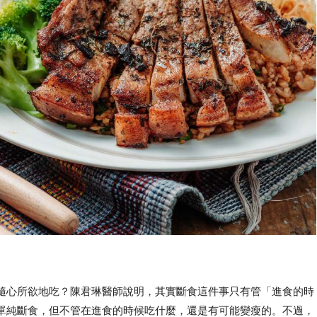
隨心所欲地吃？陳君琳醫師說明，其實斷食這件事只有管「進食的時
單純斷食，但不管在進食的時候吃什麼，還是有可能變瘦的。不過，