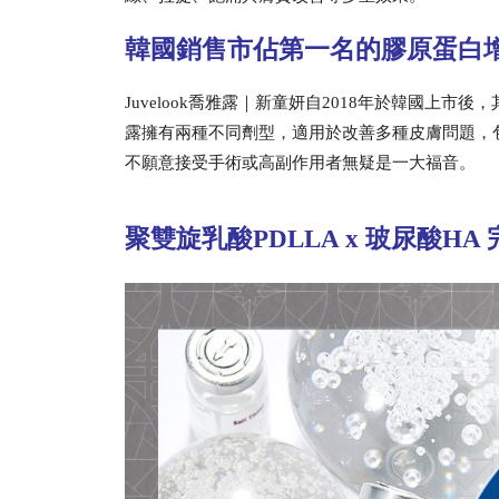
韓國銷售市佔第一名的膠原蛋白增生劑 
Juvelook喬雅露｜新童妍自2018年於韓國上
露擁有兩種不同劑型，適用於改善多種皮膚問題，
不願意接受手術或高副作用者無疑是一大福音。
聚雙旋乳酸PDLLA x 玻尿酸H