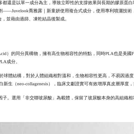
多都還是以單一成分為主，導致立即性的支撐效果與長期的膠原蛋白
劑
——
Juvelook喬雅露｜新童妍使用複合式成分，使用專利噴灑技術，將聚雙旋乳
種成分結合，並藉由過篩、凍乾結晶後製成。
actic Acid）的同分異構物，擁有高生物相容性的特點，同時PLA也
LA成分。
A屬於球體結構，對於人體組織相對溫和，生物相容性更高，不易因過
生（neo-collagenesis），臨床文獻證實可有效增厚真皮層厚
因子。選用「非交聯玻尿酸」為載體，保留了玻尿酸本身的高組織相