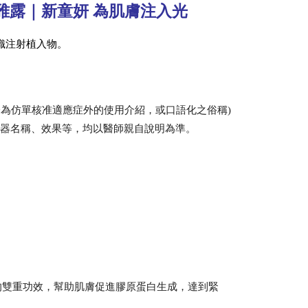
k喬雅露｜新童妍 為肌膚注入光
組織注射植入物。
分為仿單核准適應症外的使用介紹，或口語化之俗稱)
儀器名稱、效果等，均以醫師親自說明為準。
HA的雙重功效，幫助肌膚促進膠原蛋白生成，達到緊