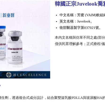
韓國正宗Juveloo
中文名稱：芳蜜 (VAIM)軟
英文名稱：Juvelook。
衛部醫器製字第037021號。
本內文名稱與仿單不同之處(部
僅供民眾理解參考；正式療程/
？
組織增生劑，透過複合式成分設計，結合聚雙旋乳酸PDLLA與玻尿酸