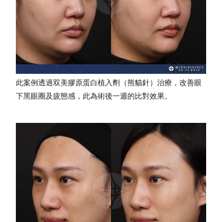
此案例透過双美膠原蛋白植入劑（熊貓針）治療，改善眼
下黑眼圈及疲態感，此為術後一週的比對效果。