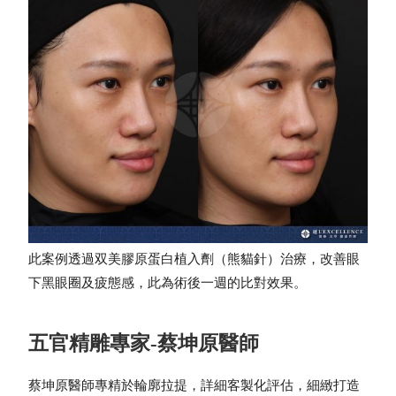
此案例透過双美膠原蛋白植入劑（熊貓針）治療，改善眼
下黑眼圈及疲態感，此為術後一週的比對效果。
五官精雕專家-蔡坤原醫師
蔡坤原醫師專精於輪廓拉提，詳細客製化評估，細緻打造