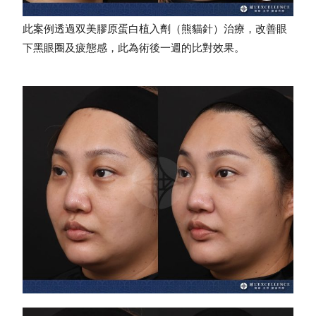
此案例透過双美膠原蛋白植入劑（熊貓針）治療，改善眼
下黑眼圈及疲態感，此為術後一週的比對效果。