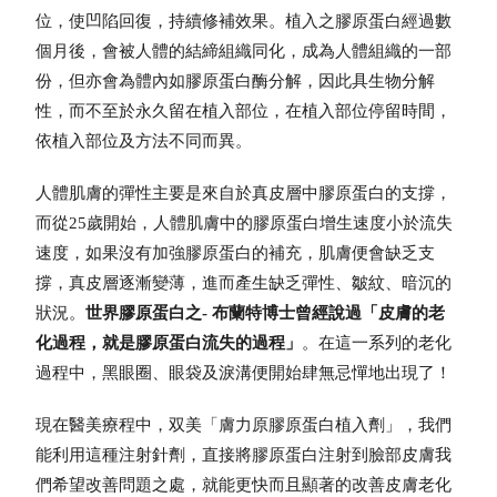
位，使凹陷回復，持續修補效果。植入之膠原蛋白經過數
個月後，會被人體的結締組織同化，成為人體組織的一部
份，但亦會為體內如膠原蛋白酶分解，因此具生物分解
性，而不至於永久留在植入部位，在植入部位停留時間，
依植入部位及方法不同而異。
人體肌膚的彈性主要是來自於真皮層中膠原蛋白的支撐，
而從25歲開始，人體肌膚中的膠原蛋白增生速度小於流失
速度，如果沒有加強膠原蛋白的補充，肌膚便會缺乏支
撐，真皮層逐漸變薄，進而產生缺乏彈性、皺紋、暗沉的
狀況。
世界膠原蛋白之- 布蘭特博士曾經說過「皮膚的老
化過程，就是膠原蛋白流失的過程」
。在這一系列的老化
過程中，黑眼圈、眼袋及淚溝便開始肆無忌憚地出現了！
現在醫美療程中，双美「膚力原膠原蛋白植入劑」，我們
能利用這種注射針劑，直接將膠原蛋白注射到臉部皮膚我
們希望改善問題之處，就能更快而且顯著的改善皮膚老化