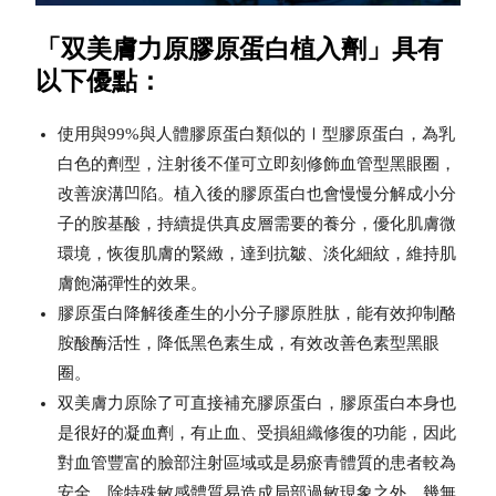
「双美膚力原膠原蛋白植入劑」具有
以下優點：
使用與99%與
⼈
體膠原蛋白類似的Ⅰ型膠原蛋白，為乳
白色的劑型，注射後不僅可立即刻修飾血管型黑眼圈，
改善淚溝凹陷。植入後的膠原蛋白也會慢慢分解成小分
子的胺基酸，持續提供真皮層需要的養分，優化肌膚微
環境，恢復肌膚的緊緻，達到抗皺、淡化細紋，維持肌
膚飽滿彈性的效果。
膠原蛋白降解後產生的小分子膠原胜肽，能有效抑制酪
胺酸酶活性，降低黑色素生成，有效改善色素型黑眼
圈。
双美膚力原除了可直接補充膠原蛋白，膠原蛋白本身也
是很好的凝血劑，有止血、受損組織修復的功能，因此
對血管豐富的臉部注射區域或是易瘀青體質的患者較為
安全，除特殊敏感體質易造成局部過敏現象之外，幾無