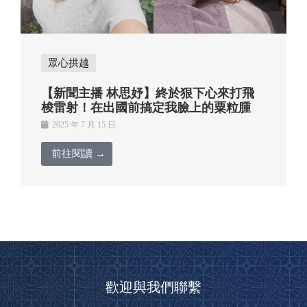
眾心拱越
【新聞主播 林思妤】終於狠下心來打飛
梭雷射！在出國前搞定我臉上的粟粒腫
2025 年 7 月 15 日
前往閱讀 →
歡迎與我們聯繫