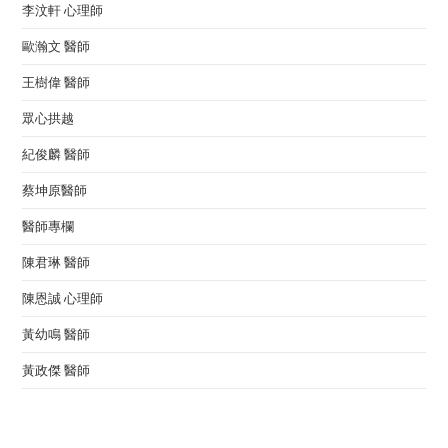
李汶軒 心理師
歐瀚文 醫師
王樹偉 醫師
眾心拱越
紀俊麟 醫師
蔡坤原醫師
醫師專欄
陳君琳 醫師
陳恩誠 心理師
黃幼鳴 醫師
黃政傑 醫師