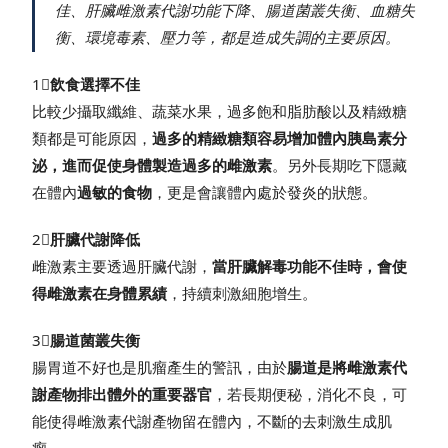
佳、肝臟雌激素代謝功能下降、腸道菌叢失衡、血糖失
衡、環境毒素、壓力等，都是造成失調的主要原因。
1⃣
飲食選擇不佳
比較少攝取纖維、蔬菜水果，過多飽和脂肪酸以及精緻糖
類都是可能原因，
過多的精緻糖類容易增加體內胰島素分
泌，進而促使身體製造過多的雌激素
。另外長期吃下隱藏
在體內
過敏的食物
，更是會讓體內處於發炎的狀態。
2⃣
肝臟代謝降低
雌激素主要透過肝臟代謝，
當肝臟解毒功能不佳時，會使
得雌激素在身體累績
，持續刺激細胞增生。
3⃣
腸道菌叢失衡
腸胃道不好也是肌瘤產生的警訊，由於
腸道是將雌激素代
謝產物排出體外的重要器官
，若長期便秘，消化不良，可
能使得雌激素代謝產物留在體內，不斷的去刺激生成肌