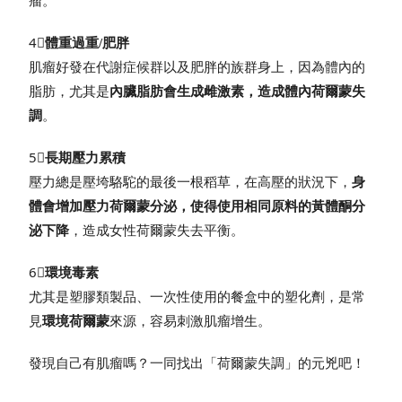
瘤。
4⃣
體重過重/肥胖
肌瘤好發在代謝症候群以及肥胖的族群身上，因為體內的
脂肪，尤其是
內臟脂肪會生成雌激素，造成體內荷爾蒙失
調
。
5⃣
長期壓力累積
壓力總是壓垮駱駝的最後一根稻草，在高壓的狀況下，
身
體會增加壓力荷爾蒙分泌，使得使用相同原料的黃體酮分
泌下降
，造成女性荷爾蒙失去平衡。
6⃣
環境毒素
尤其是塑膠類製品、一次性使用的餐盒中的塑化劑，是常
見
環境荷爾蒙
來源，容易刺激肌瘤增生。
發現自己有肌瘤嗎？一同找出「荷爾蒙失調」的元兇吧！