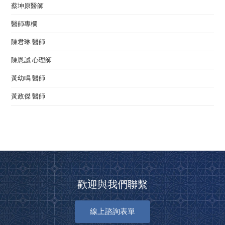
蔡坤原醫師
醫師專欄
陳君琳 醫師
陳恩誠 心理師
黃幼鳴 醫師
黃政傑 醫師
歡迎與我們聯繫
線上諮詢表單