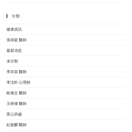
分類
健康資訊
張瑋庭 醫師
最新消息
未分類
李存昌 醫師
李汶軒 心理師
歐瀚文 醫師
王樹偉 醫師
眾心拱越
紀俊麟 醫師