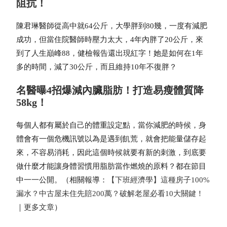
阻抗！
陳君琳醫師從高中就64公斤，大學胖到80幾，一度有減肥
成功，但當住院醫師時壓力太大，4年內胖了20公斤，來
到了人生巔峰88，健檢報告還出現紅字！她是如何在1年
多的時間，減了30公斤，而且維持10年不復胖？
名醫曝4招爆減內臟脂肪！打造易瘦體質降
58kg！
每個人都有屬於自己的體重設定點，當你減肥的時候，身
體會有一個危機訊號以為是遇到飢荒，就會把能量儲存起
來，不容易消耗，因此這個時候就要有新的刺激，到底要
做什麼才能讓身體習慣用脂肪當作燃燒的原料？都在節目
中一一公開。
（相關報導：
【下班經濟學】這種房子100%
漏水？中古屋未住先賠200萬？破解老屋必看10大關鍵！
｜
更多文章
）