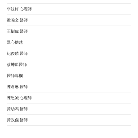
李汶軒 心理師
歐瀚文 醫師
王樹偉 醫師
眾心拱越
紀俊麟 醫師
蔡坤原醫師
醫師專欄
陳君琳 醫師
陳恩誠 心理師
黃幼鳴 醫師
黃政傑 醫師