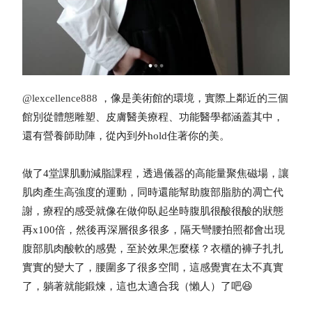
@lexcellence888
，像是美術館的環境，實際上鄰近的三個
館別從體態雕塑、皮膚醫美療程、功能醫學都涵蓋其中，
還有營養師助陣，從內到外hold住著你的美。
做了4堂課肌動減脂課程，透過儀器的高能量聚焦磁場，讓
肌肉產生高強度的運動，同時還能幫助腹部脂肪的凋亡代
謝，療程的感受就像在做仰臥起坐時腹肌很酸很酸的狀態
再x100倍，然後再深層很多很多，隔天彎腰拍照都會出現
腹部肌肉酸軟的感覺，至於效果怎麼樣？衣櫃的褲子扎扎
實實的變大了，腰圍多了很多空間，這感覺實在太不真實
了，躺著就能鍛煉，這也太適合我（懶人）了吧😆