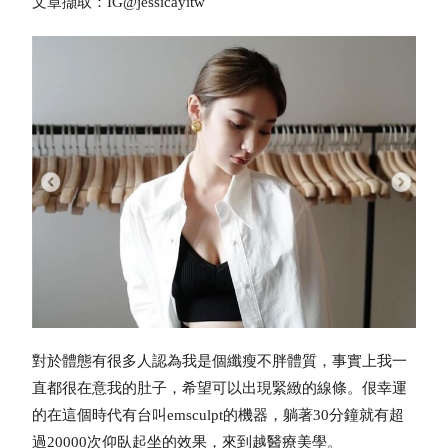
文章擷取：IG@jessicayitw
對於體態有很多人認為我是個纖瘦不胖體質，事實上我一
直都很在意我的肚子，希望可以出現緊緻的線條。佷幸運
的在這個時代有台叫emsculpt的機器，躺著30分鐘就有超
過20000次仰臥起坐的效果，來到越醫療美學。