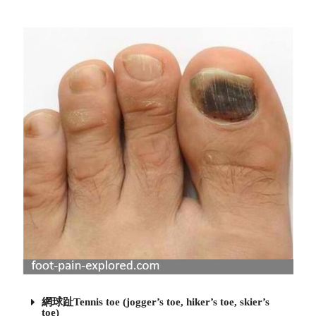
網球趾Tennis toe (jogger’s toe, hiker’s toe, skier’s
toe)