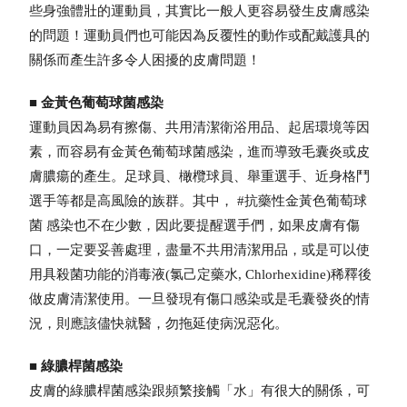
些身強體壯的運動員，其實比一般人更容易發生皮膚感染
的問題！運動員們也可能因為反覆性的動作或配戴護具的
關係而產生許多令人困擾的皮膚問題！
■
金黃色葡萄球菌感染
運動員因為易有擦傷、共用清潔衛浴用品、起居環境等因
素，而容易有金黃色葡萄球菌感染，進而導致毛囊炎或皮
膚膿瘍的產生。足球員、橄欖球員、舉重選手、近身格鬥
選手等都是高風險的族群。其中， #抗藥性金黃色葡萄球
菌 感染也不在少數，因此要提醒選手們，如果皮膚有傷
口，一定要妥善處理，盡量不共用清潔用品，或是可以使
用具殺菌功能的消毒液(氯己定藥水, Chlorhexidine)稀釋後
做皮膚清潔使用。一旦發現有傷口感染或是毛囊發炎的情
況，則應該儘快就醫，勿拖延使病況惡化。
■
綠膿桿菌感染
皮膚的綠膿桿菌感染跟頻繁接觸「水」有很大的關係，可