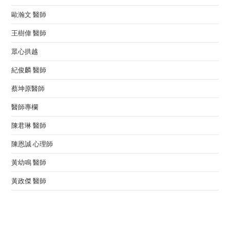
歐瀚文 醫師
王樹偉 醫師
眾心拱越
紀俊麟 醫師
蔡坤原醫師
醫師專欄
陳君琳 醫師
陳恩誠 心理師
黃幼鳴 醫師
黃政傑 醫師