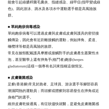
能會引起綠膿桿菌毛囊炎、指縫感染、綠甲症(指甲變成綠
色)。因此游泳、跳水及各項水中運動選手都是高風險族
群。
■
單純皰疹病毒感染
單純皰疹病毒可以透過皮膚與皮膚或皮膚與護具的密切接
觸傳染，因此會有近距離接觸的運動，例如摔角、柔道、
橄欖球等都是高風險的族群。
常見在臉頸配戴護具摩擦或接觸對手的皮膚產生叢聚性水
泡，甚至醫學上還有摔角手(格鬥者)皰疹(herpes
gladiatorum)這樣一個專有名詞來指稱這個情況。
■
皮膚黴菌感染
足癬(香港腳)常見於跑者、足球員、游泳選手等腳部容易
潮濕悶熱的運動員；而頭癬或體癬則容易發生在摔角或近
身格鬥的選手。
維持皮膚乾燥通風，有症狀儘快就醫，是避免皮膚黴菌感