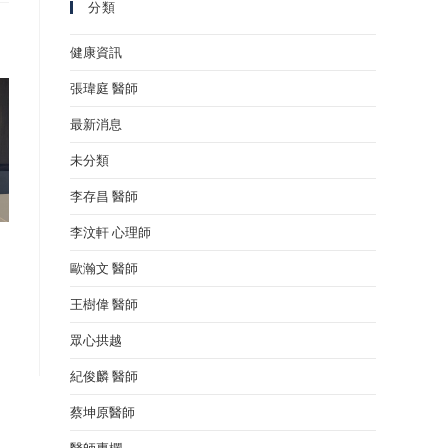
分類
健康資訊
張瑋庭 醫師
最新消息
未分類
李存昌 醫師
李汶軒 心理師
歐瀚文 醫師
王樹偉 醫師
眾心拱越
紀俊麟 醫師
蔡坤原醫師