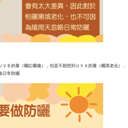
ＵＶＢ的量（曬紅曬傷），但是不穎想到ＵＶＡ的量（曬黑老化），
略日常防曬