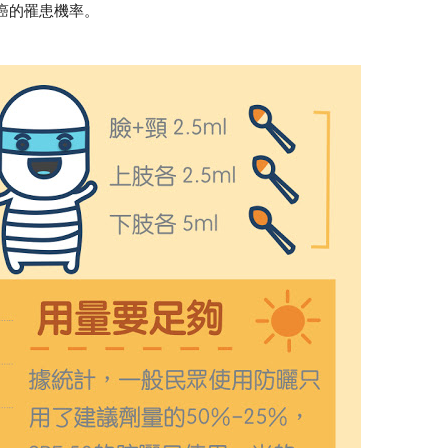
癌的罹患機率。