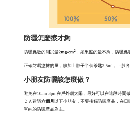
防曬怎麼擦才夠
2
防曬係數的測試量
2mg/cm
，如果擦的量不夠，防曬係
正確防曬塗抹的量，臉加上脖子半個茶匙2.5ml，上
小朋友防曬該怎麼做？
避免在10am-3pm在戶外曬太陽，最好可以在這段
ＤＡ建議
六個月
以下小朋友，不要接觸防曬產品，在日曬
單純的防曬產品為主。