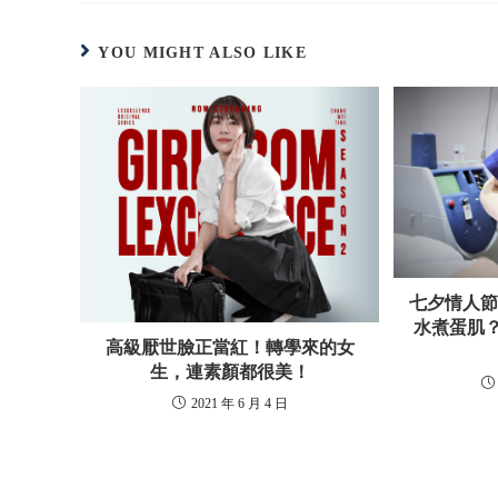
YOU MIGHT ALSO LIKE
七夕情人
水煮蛋肌
高級厭世臉正當紅！轉學來的女
生，連素顏都很美！
2021 年 6 月 4 日