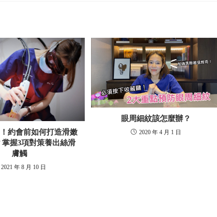
眼周細紋該怎麼辦？
節！約會前如何打造滑嫩
2020 年 4 月 1 日
？掌握3項對策養出絲滑
膚觸
2021 年 8 月 10 日