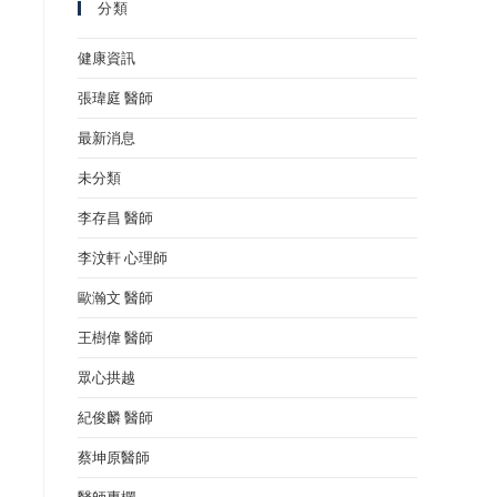
分類
健康資訊
張瑋庭 醫師
最新消息
未分類
李存昌 醫師
李汶軒 心理師
歐瀚文 醫師
王樹偉 醫師
眾心拱越
紀俊麟 醫師
蔡坤原醫師