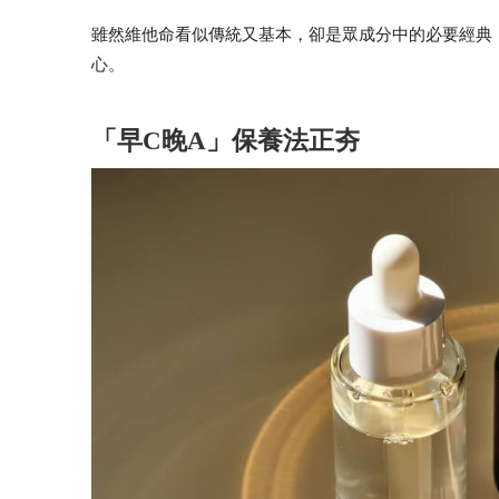
雖然維他命看似傳統又基本，卻是眾成分中的必要經典
心。
「早C晚A」保養法正夯