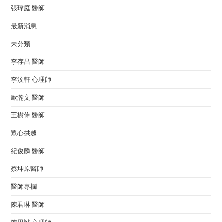
張瑋庭 醫師
最新消息
未分類
李存昌 醫師
李汶軒 心理師
歐瀚文 醫師
王樹偉 醫師
眾心拱越
紀俊麟 醫師
蔡坤原醫師
醫師專欄
陳君琳 醫師