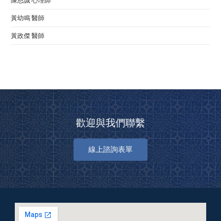
陳恩誠 心理師
黃幼鳴 醫師
黃政傑 醫師
歡迎與我們聯繫
線上諮詢表單