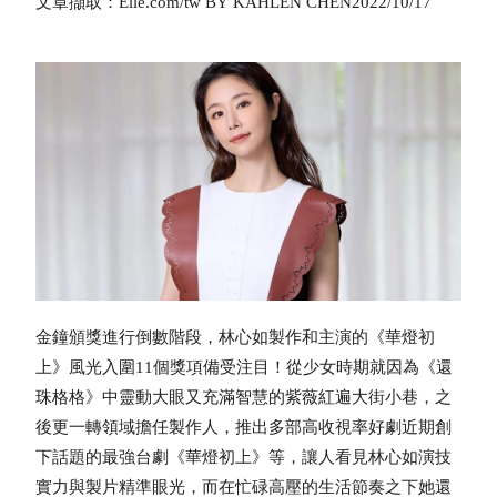
文章擷取：Elle.com/tw
BY
KAHLEN CHEN
2022/10/17
金鐘頒獎進行倒數階段，林心如製作和主演的《華燈初
上》風光入圍11個獎項備受注目！從少女時期就因為《還
珠格格》中靈動大眼又充滿智慧的紫薇紅遍大街小巷，之
後更一轉領域擔任製作人，推出多部高收視率好劇近期創
下話題的最強台劇《華燈初上》等，讓人看見林心如演技
實力與製片精準眼光，而在忙碌高壓的生活節奏之下她還