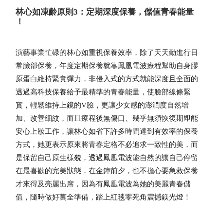
林心如凍齡原則3：定期深度保養，儲值青春能量
！
演藝事業忙碌的林心如重視保養效率，除了天天勤進行日
常臉部保養，年度定期保養就靠鳳凰電波療程幫助自身膠
原蛋白維持緊實彈力，非侵入式的方式就能深度且全面的
透過高科技保養給予最精準的青春能量，使臉部線條緊
實，輕鬆維持上鏡的V臉，更讓少女感的澎潤度自然增
加、改善細紋，而且療程後無傷口、幾乎無須恢復期即能
安心上妝工作，讓林心如省下許多時間達到有效率的保養
方式，她更表示原來將青春定格不必追求一致性的美，而
是保留自己原生樣貌，透過鳳凰電波能自然的讓自己停留
在最喜歡的完美狀態，在金鐘前夕，也不擔心要急救保養
才來得及亮麗出席，因為有鳳凰電波為她的美麗青春儲
值，隨時做好萬全準備，踏上紅毯零死角震撼鎂光燈！